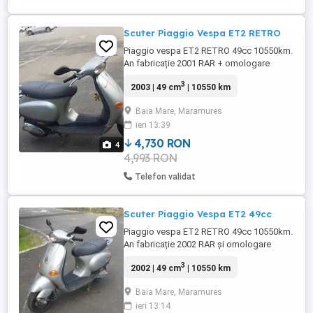
Scuter Piaggio Vespa ET2 RETRO
Piaggio vespa ET2 RETRO 49cc 10550km.
An fabricație 2001 RAR + omologare
efectuat. Carte CIV + ITP valabil 2027
3
2003 | 49 cm
| 10550 km
Pornire buton pedala Baterie nouă !!!
Carburator nou !!! Fiscal Stare bună de
Baia Mare, Maramures
funcționare Locație Baia-Mare
ieri 13:39
4,730 RON
4
4,993 RON
Telefon validat
Scuter Piaggio Vespa ET2 49cc
Piaggio vespa ET2 RETRO 49cc 10550km.
An fabricație 2002 RAR și omologare
efectuat. Carte CIV ITP valabil 2027 Pornire
3
2002 | 49 cm
| 10550 km
buton și pedala Baterie nouă ! Carburator
nou ! Fiscal Stare bună de funcționare.
Baia Mare, Maramures
ieri 13:14