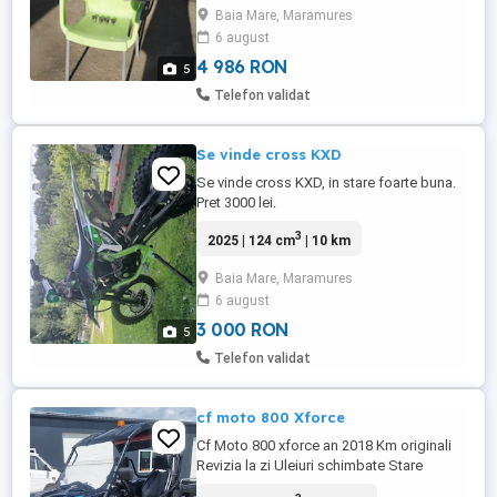
Baia Mare, Maramures
mecanismul de montare+ 2buc chei
6 august
originale. Km sunt in crestere. Pretul
complect 950euro, fara acareturi ...
4 986 RON
5
Telefon validat
Se vinde cross KXD
Se vinde cross KXD, in stare foarte buna.
Pret 3000 lei.
3
2025 | 124 cm
| 10 km
Baia Mare, Maramures
6 august
3 000 RON
5
Telefon validat
cf moto 800 Xforce
Cf Moto 800 xforce an 2018 Km originali
Revizia la zi Uleiuri schimbate Stare
perfecta de funcționare Lama de zăpadă