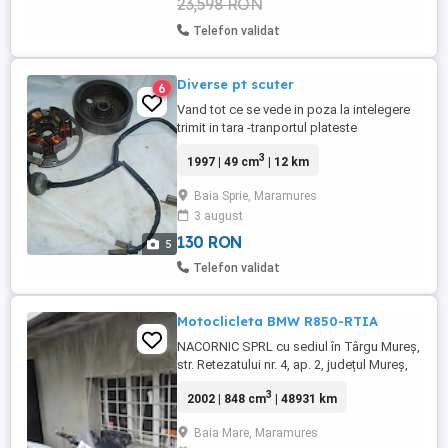
23,598 RON
Telefon validat
Diverse pt scuter
6
Vand tot ce se vede in poza la intelegere
trimit in tara -tranportul plateste
cumparatorul,,,,,Vand camere noi 275- 17 -
3
1997 | 49 cm
| 12 km
130-60-13-25 lei b ,,Raspund numai la Ms,,,
Baia Sprie, Maramures
3 august
130 RON
5
Telefon validat
Motoclicleta BMW R850-RTIA
NACORNIC SPRL cu sediul în Târgu Mureş,
str. Retezatului nr. 4, ap. 2, județul Mureş,
lichidator judiciar al PRODUCTION SZASZ
3
2002 | 848 cm
| 48931 km
SRL, în faliment, vinde prin LICITAŢIE
PUBLICĂ MOTOCLICLETA BMW R850-RTIA
Baia Mare, Maramures
(nu e înmatriculată), serie sasiu