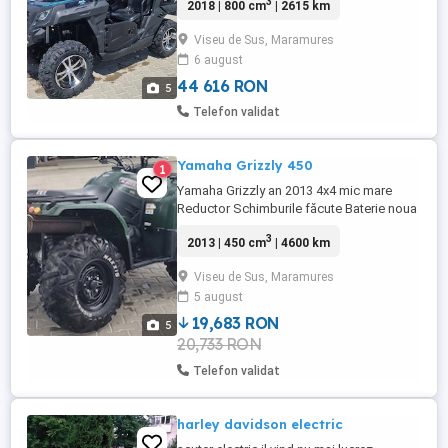
3
2018 | 800 cm
| 2615 km
electrica pret 8500 euro Tel
Viseu de Sus, Maramures
6 august
44 616 RON
5
Telefon validat
Yamaha Grizzly 450
1
Yamaha Grizzly an 2013 4x4 mic mare
Reductor Schimburile făcute Baterie noua
Stare perfecta de funcționare Pret 3750
3
2013 | 450 cm
| 4600 km
euro Tel
Viseu de Sus, Maramures
5 august
19,683 RON
5
20,733 RON
Telefon validat
harley davidson electric