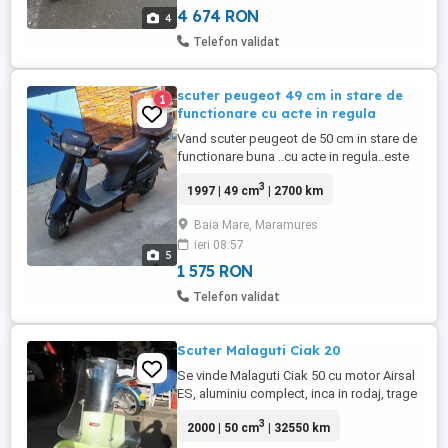
4 674 RON
4
Telefon validat
scuter peugeot 49 cm in stare de
1
functionare cu acte in regula
Vand scuter peugeot de 50 cm in stare de
functionare buna ..cu acte in regula..este
de 2 persoane ..merge cu benzina curata
3
1997 | 49 cm
| 2700 km
..pret 300 euro.
Baia Mare, Maramures
ieri 08:57
5
1 575 RON
Telefon validat
Scuter Malaguti Ciak 20
Se vinde Malaguti Ciak 50 cu motor Airsal
ES, aluminiu complect, inca in rodaj, trage
exceptional de bine + paravant Malaguti
3
2000 | 50 cm
| 32550 km
original cu mecanismul de prindere
aferent + top case GIVI original +