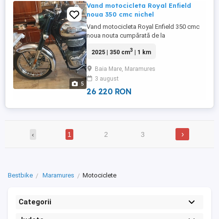
Vand motocicleta Royal Enfield
noua 350 cmc nichel
Vand motocicleta Royal Enfield 350 cmc
noua nouta cumpărată de la
Reprezentanta Royal Enfield din Cluj
3
2025 | 350 cm
| 1 km
Napoca Are 1 km Se afla in sufrageria
meaAre ABS FAR LED Culoare verde închis
Baia Mare, Maramures
stelar cu nichelTop in gama ei Ofer fiscal
3 august
pe loc Motocicleta a costat cu tot cu
5
achiziție carte RAR transport înmatriculare
26 220 RON
...
›
‹
1
2
3
Bestbike
Maramures
Motociclete
Categorii