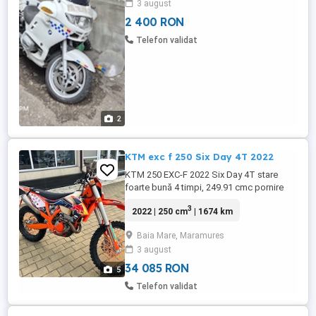
3 august
WB10417A82ZE56691, serie motor
25026374, an fabricație 2002 - preț ...
2 400 RON
Telefon validat
2
KTM exc f 250 Six Day 4T 2022
KTM 250 EXC-F 2022 Six Day 4T stare
foarte bună 4 timpi, 249.91 cmc pornire
electrica 6 viteze 48,6 ore 1674 km Merge
3
2022 | 250 cm
| 1674 km
impecabil, pornește ușor la rece cald, fără
probleme mecanice Schimburi făcute la
Baia Mare, Maramures
timp Cu factură adus din Germania
3 august
Semnalizării si oglinzi pt înmatriculare
Plastice de rezervă Motocicleta ...
34 085 RON
5
Telefon validat