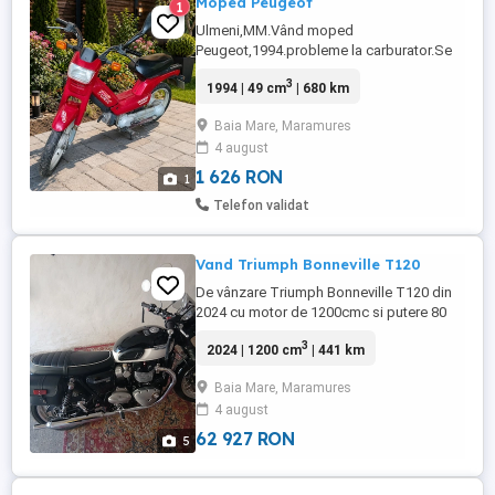
Moped Peugeot
1
Ulmeni,MM.Vând moped
Peugeot,1994.probleme la carburator.Se
poate inscrie.Pret 310 euro.
3
1994 | 49 cm
| 680 km
Baia Mare, Maramures
4 august
1 626 RON
1
Telefon validat
Vand Triumph Bonneville T120
De vânzare Triumph Bonneville T120 din
2024 cu motor de 1200cmc si putere 80
cai cu 441 km practic aproape noua cu
3
2024 | 1200 cm
| 441 km
ABS FAR LED. ESP. CRUISE CONTROL 2
MODURI DE CONDUS. 6 TREPTE DE
Baia Mare, Maramures
VITEZA Pret negociabil 12 000 euro Inf
4 august
telf.
62 927 RON
5