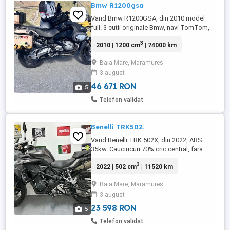
Bmw R1200gsa
Vand Bmw R1200GSA, din 2010 model
full. 3 cutii originale Bmw, navi TomTom,
cauciucuri 70%, telescoape active,
3
2010 | 1200 cm
| 74000 km
2chei+2telecomenzi pentru alarma. Husa
rezervor cu geanta mare din piele.
Baia Mare, Maramures
Paravant reglabil. Motor-cutia-ambreaj
3 august
fara probleme. Km 70.000. Original de
fabrica modificat doar farul din fata si ...
46 671 RON
5
Telefon validat
Benelli TRK502.
Vand Benelli TRK 502X, din 2022, ABS.
35kw. Cauciucuri 70% cric central, fara
zgarieturi, recent importat in tara . Actele in
3
2022 | 502 cm
| 11520 km
regula. Motocicleta cu un singur
proprietar. Transport gratuit max 100km
Baia Mare, Maramures
dupa test.
3 august
23 598 RON
5
Telefon validat