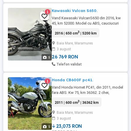
Kawasaki Vulcan S650.
1
Vand Kawasaki VulcanS650 din 2016, kw
45, km 52000. Model cu ABS, cauciucuri
70% , far fata modificat+2faruri
3
2016 | 650 cm
| 5200 km
suplimentare, discurile si placutele de
frana fara uzura, lant pinioane ok,
Baia Mare, Maramures
telescoape fata ok, motorul cutia si
3 august
ambreajul lucra in parametrii normale.
Culoarea din fabrica .Pret 5100 negociabil
26 769 RON
5
...
Telefon validat
Honda CB600F pc41.
1
Vand Honda Hornet PC41, din 2011, model
fara ABS. Kw 75, km 36362. 2 chei,
cauciucuri noi, discurile fara uzura. Lant
3
2011 | 600 cm
| 36362 km
pinioane recent schimbate. Vopsea in
totalitate din fabrica . Necesita
Baia Mare, Maramures
inmatriculat si schimb de ulei filtre. Recent
3 august
importat. Motor-cutia-ambreaj sunt si
functioneaza in parametri normale. ...
23,073 RON
5