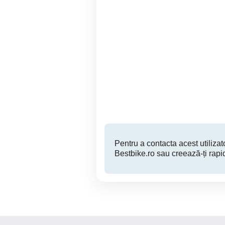
Yamaha Xmax 400, 2016,
Scuter Piaggio Vespa ET2
ABS
Sighetu Marmatiei
3,290 EUR
Pentru a contacta acest utilizato
Bestbike.ro sau creează-ți rapi