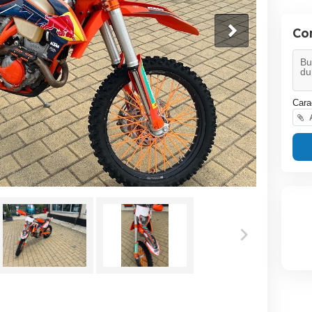
Co
Cara
A