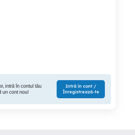
Scuter Piaggio Vespa ET2
scuter peugeot 49 cm in
RETRO
49cc
stare de 
acte 
Baia Mare
Baia Mare
B
900 EUR
890 EUR
30
r, intră în contul tău
Intră în cont /
Înregistrează-te
d un cont nou!