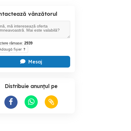
ntactează vânzătorul
ctere rămase:
2939
daugă fișier
?
Mesaj
Distribuie anunțul pe