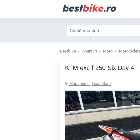
best
bike
.ro
Bestbike
Anunțuri
Moto
Motociclet
KTM exc f 250 Six Day 4T
Maramures
,
Baia Mare