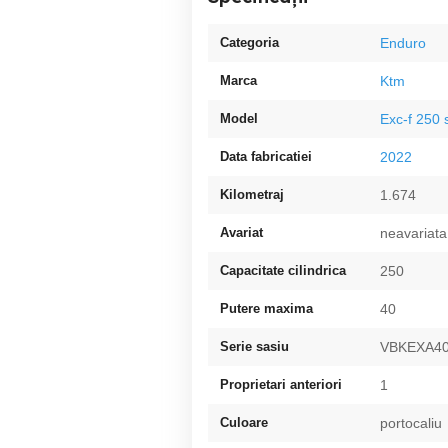
Categoria
Enduro
Marca
Ktm
Model
Exc-f 250 
Data fabricatiei
2022
Kilometraj
1.674
Avariat
neavariata
Capacitate cilindrica
250
Putere maxima
40
Serie sasiu
VBKEXA4
Proprietari anteriori
1
Culoare
portocaliu