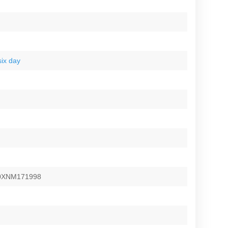
six day
0XNM171998