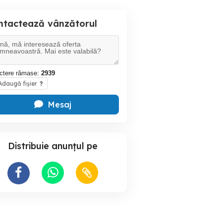
ntactează vânzătorul
ctere rămase:
2939
daugă fișier
?
Mesaj
Distribuie anunțul pe