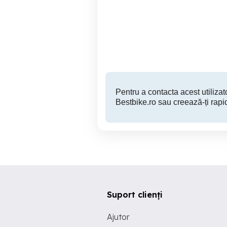
Scuter Malaguti Ciak 20
Scuter Piaggio Vespa ET2
Baia Mare
950 EUR
Pentru a contacta acest utilizato
Bestbike.ro sau creează-ți rapi
Suport clienți
Ajutor