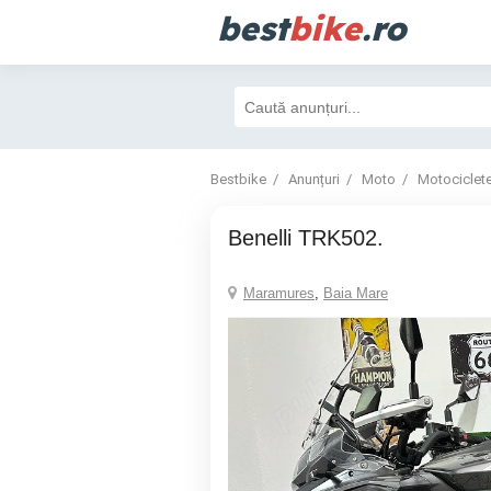
best
bike
.ro
Bestbike
Anunțuri
Moto
Motociclet
Benelli TRK502.
Maramures
,
Baia Mare