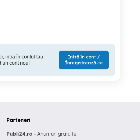
Scuter Piaggio Vespa ET2
Se vin
49cc
RETRO
Baia Mare
Baia Mare
B
890 EUR
950 EUR
3,
r, intră în contul tău
Intră în cont /
Înregistrează-te
d un cont nou!
Parteneri
Publi24.ro
- Anunturi gratuite