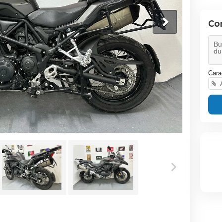
Co
Cara
A