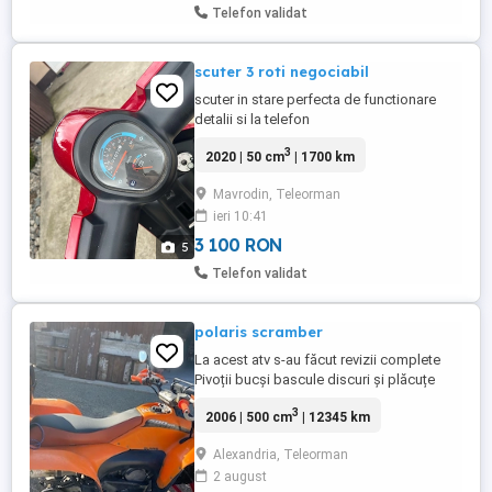
Telefon validat
scuter 3 roti negociabil
scuter in stare perfecta de functionare
detalii si la telefon
3
2020 | 50 cm
| 1700 km
Mavrodin, Teleorman
ieri 10:41
3 100 RON
5
Telefon validat
polaris scramber
La acest atv s-au făcut revizii complete
Pivoții bucși bascule discuri și plăcuțe
bujie și bobină cu fișă. toate lichidele cu
3
2006 | 500 cm
| 12345 km
filtre Are itp făcut recent și este înscris cu
nr negru Nu se vinde fără fiscal
Alexandria, Teleorman
2 august