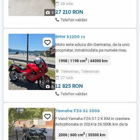
28 iulie
mâini Inmatriculat Acte valabile Se vinde
pentru ...
27 210 RON
5
Telefon validat
BMW k1200 rs
Moto este adusa din Germania, de la unic
proprietar, inmatriculata pe numele meu.
Complet functionala si in stare foarte
3
1998 | 1198 cm
| 44000 km
buna, necesita doar benzina pentru acest
sezon. Moto este varianta de 130 cp, este
Teleorman, Teleorman
dotata cu: -ABS -indicator de treapta -
27 iulie
incalzire in manere -parbriz reglabil in 2
pozitii -cutii ...
12 825 RON
5
Telefon validat
Yamaha FZ6 S1 2006
!! Vand Yamaha FZ6 S1 2 K KM in crestere
Achizitionata in 2024 la 26.500k km de la
Moto Fly Ploiesti Adusa din Italia, sunt
3
2006 | 600 cm
| 35500 km
primul propietar in tara Se poate verifica