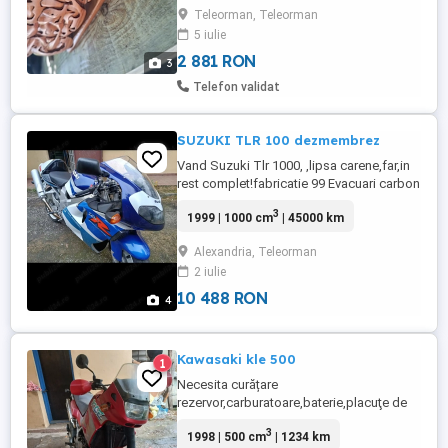
sectorul moto.
Teleorman, Teleorman
5 iulie
2 881 RON
3
Telefon validat
SUZUKI TLR 100 dezmembrez
Vand Suzuki Tlr 1000, ,lipsa carene,far,in
rest complet!fabricatie 99 Evacuari carbon
twoB,info WhatsApp
3
1999 | 1000 cm
| 45000 km
00trei466unu459doizeropatru
Alexandria, Teleorman
2 iulie
10 488 RON
4
Kawasaki kle 500
1
Necesita curățare
rezervor,carburatoare,baterie,placuţe de
frână,nu pornește a fost stata ceva
3
1998 | 500 cm
| 1234 km
timp,acte Belgia,