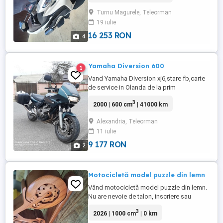
Turnu Magurele, Teleorman
19 iulie
16 253 RON
4
Yamaha Diversion 600
1
Vand Yamaha Diversion xj6,stare fb,carte
de service in Olanda de la prim
proprietara,furca servisata,cauciucuri
3
2000 | 600 cm
| 41000 km
noi,2 randuri de chei plus lacat pentru
disc,ideala A2 şi persoane de statura
Alexandria, Teleorman
joasa! Mai include gps tomtom!
11 iulie
WhatsApp 0 zer04 orice proba!! Fara
cutiile laterale!!!!
9 177 RON
2
Motocicletă model puzzle din lemn
Vând motocicletă model puzzle din lemn.
Nu are nevoie de talon, inscriere sau
asigurare ! Consum minim spre deloc.
3
2026 | 1000 cm
| 0 km
Ideală pentru vitrine in magazinele din