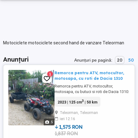
Motociclete motociclete second hand de vanzare Teleorman
Anunțuri
20
50
Anunțuri pe pagină:
Remorca pentru ATV, motocultor,
1
motosapa, cu roti de Dacia 1310
Remorca pentru ATV, motocultor,
motosapa, cu butuci si roti de Dacia 1310:
300 Euro
3
2023 | 125 cm
| 50 km
Teleorman, Teleorman
ieri 12:16
5
1,575 RON
1,837 RON