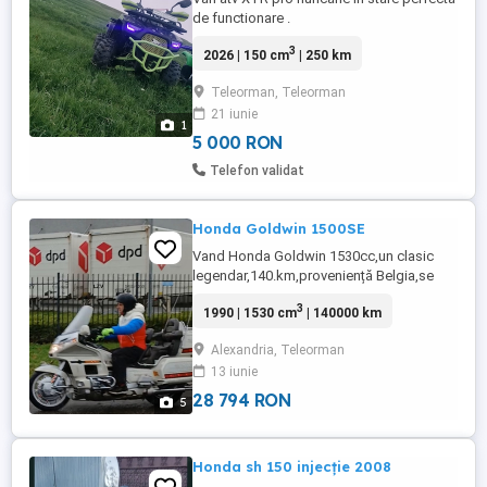
de functionare .
3
2026 | 150 cm
| 250 km
Teleorman, Teleorman
21 iunie
1
5 000 RON
Telefon validat
Honda Goldwin 1500SE
Vand Honda Goldwin 1530cc,un clasic
legendar,140.km,proveniență Belgia,se
deplaseaza pe orice distanța nu necesita
3
1990 | 1530 cm
| 140000 km
investiții cauciucuri noi,motor servisat cu
ulei,filtru si bujii,distribuţia inca buna!
Alexandria, Teleorman
posibil schimb cu auto clasic American
13 iunie
.se poate inscrie ca istoric,fara taxe.
WhatsApp 00trei,p ...
28 794 RON
5
Honda sh 150 injecție 2008