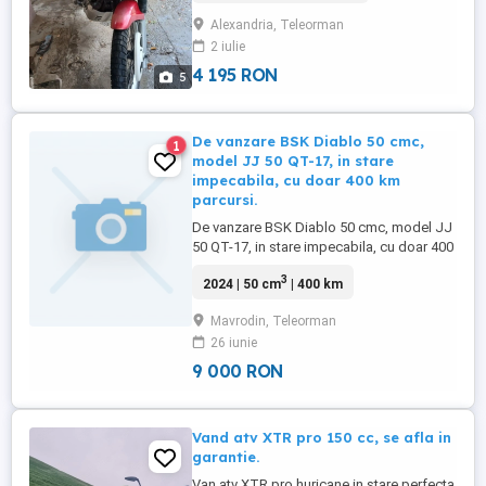
Alexandria, Teleorman
2 iulie
4 195 RON
5
De vanzare BSK Diablo 50 cmc,
1
model JJ 50 QT-17, in stare
impecabila, cu doar 400 km
parcursi.
De vanzare BSK Diablo 50 cmc, model JJ
50 QT-17, in stare impecabila, cu doar 400
km parcursi. Caracteristici: - Motor 50 cmc
3
2024 | 50 cm
| 400 km
- Se conduce fara permis auto - Viteza
maxima 25 km h - Consum aproximativ 2 l
Mavrodin, Teleorman
100 km - Rezervor 6 litri - Norma de
26 iunie
poluare Euro 6 - Pornire electrica din buton
- Sistem complet ...
9 000 RON
Vand atv XTR pro 150 cc, se afla in
garantie.
Van atv XTR pro huricane in stare perfecta