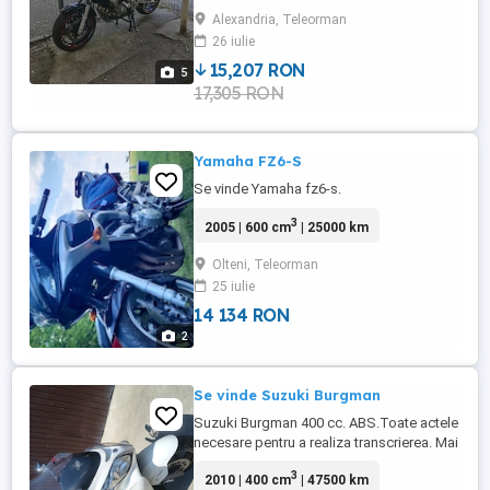
istoricul motocicletei atat in tara cat si in
Alexandria, Teleorman
Italia !! fara accidente !! Motociclera Arata
26 iulie
9 10 Mecanic 9 10 Kit lant 60-70 bun
Cauciucuri ...
15,207 RON
5
17,305 RON
Yamaha FZ6-S
Se vinde Yamaha fz6-s.
3
2005 | 600 cm
| 25000 km
Olteni, Teleorman
25 iulie
14 134 RON
2
Se vinde Suzuki Burgman
Suzuki Burgman 400 cc. ABS.Toate actele
necesare pentru a realiza transcrierea. Mai
multe detalii la telefon.
3
2010 | 400 cm
| 47500 km