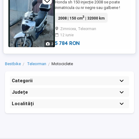
Honda sh 150 injecție 2008 se poate
inmatricula cu nr negre sau galbene !
3
2008 | 150 cm
| 32000 km
Zimnicea, Teleorman
12 iunie
5 784 RON
2
Bestbike
Teleorman
Motociclete
Categorii
Județe
Localități