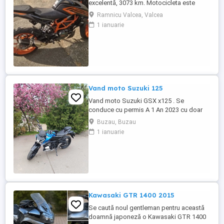
excelentă, 3073 km. Motocicleta este
ideală pentru începători sau pentru oraș.
Ramnicu Valcea, Valcea
Fără daune, lovituri!
1 ianuarie
Vand moto Suzuki 125
Vand moto Suzuki GSX x125 . Se
conduce cu permis A 1 An 2023 cu doar
5000km Stare impecabila , fara cazaturi
Buzau, Buzau
ITP valabil pana in noiembrie 2027 Revizii
1 ianuarie
si schimb de ulei in service autorizat
Kawasaki GTR 1400 2015
Se caută noul gentleman pentru această
doamnă japoneză o Kawasaki GTR 1400