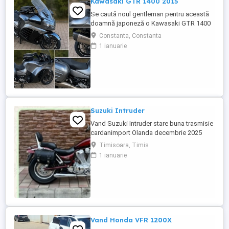
Kawasaki GTR 1400 2015
Se caută noul gentleman pentru această
doamnă japoneză o Kawasaki GTR 1400
care încă întoarce priviri și iubește
Constanta, Constanta
kilometrii. A fost răsfățată, întreținută la
1 ianuarie
timp și tratată cu respect. O dau doar
cuiva care va avea grijă de ea așa cum am
făcut-o și eu. Restul îl va convinge ea la
prima cheie. Vă ...
Suzuki Intruder
Vand Suzuki Intruder stare buna trasmisie
cardanimport Olanda decembrie 2025
inmatriculat RO IN FEBRUARIE Nu raspund
Timisoara, Timis
la mesaje.Schimb cu ATV plus sau minus
1 ianuarie
diferenta
Vand Honda VFR 1200X