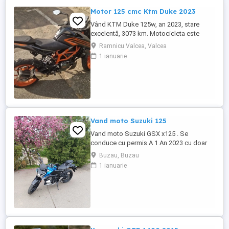
Motor 125 cmc Ktm Duke 2023
Vând KTM Duke 125w, an 2023, stare
excelentă, 3073 km. Motocicleta este
ideală pentru începători sau pentru oraș.
Ramnicu Valcea, Valcea
Fără daune, lovituri!
1 ianuarie
Vand moto Suzuki 125
Vand moto Suzuki GSX x125 . Se
conduce cu permis A 1 An 2023 cu doar
5000km Stare impecabila , fara cazaturi
Buzau, Buzau
ITP valabil pana in noiembrie 2027 Revizii
1 ianuarie
si schimb de ulei in service autorizat