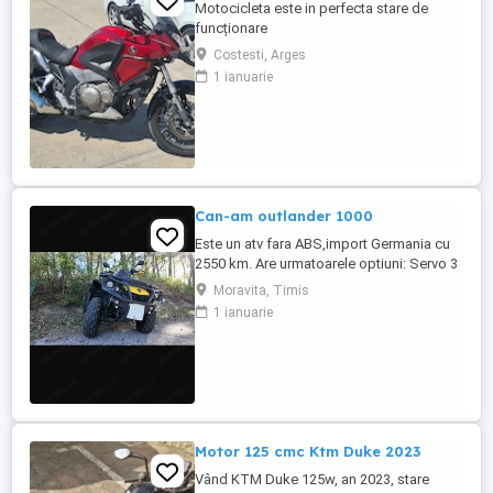
Motocicleta este in perfecta stare de
funcționare
Costesti, Arges
1 ianuarie
Can-am outlander 1000
Este un atv fara ABS,import Germania cu
2550 km. Are urmatoarele optiuni: Servo 3
nivele Suspensie FOX cu rebound Bullbar
Moravita, Timis
fata Bullbar spate Handguardurile Can am
1 ianuarie
Jante beadlock
Motor 125 cmc Ktm Duke 2023
Vând KTM Duke 125w, an 2023, stare