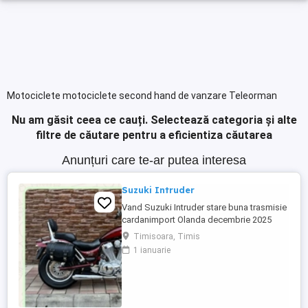
Motociclete motociclete second hand de vanzare Teleorman
Nu am găsit ceea ce cauți.
Selectează categoria și alte
filtre de căutare pentru a eficientiza căutarea
Anunțuri care te-ar putea interesa
Suzuki Intruder
Vand Suzuki Intruder stare buna trasmisie
cardanimport Olanda decembrie 2025
inmatriculat RO IN FEBRUARIE Nu raspund
Timisoara, Timis
la mesaje.Schimb cu ATV plus sau minus
1 ianuarie
diferenta