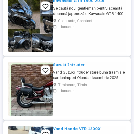
Kawasaki GTR 1400 2015
Se caută noul gentleman pentru această
doamnă japoneză o Kawasaki GTR 1400
care încă întoarce priviri și iubește
Constanta, Constanta
kilometrii. A fost răsfățată, întreținută la
1 ianuarie
timp și tratată cu respect. O dau doar
cuiva care va avea grijă de ea așa cum am
făcut-o și eu. Restul îl va convinge ea la
prima cheie. Vă ...
Suzuki Intruder
Vand Suzuki Intruder stare buna trasmisie
cardanimport Olanda decembrie 2025
inmatriculat RO IN FEBRUARIE Nu raspund
Timisoara, Timis
la mesaje.Schimb cu ATV plus sau minus
1 ianuarie
diferenta
Vand Honda VFR 1200X