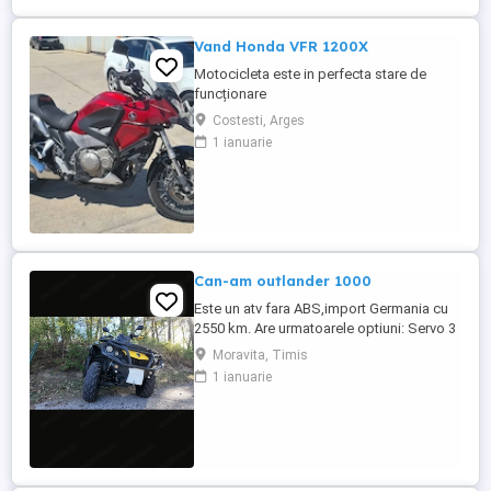
Vand Honda VFR 1200X
Motocicleta este in perfecta stare de
funcționare
Costesti, Arges
1 ianuarie
Can-am outlander 1000
Este un atv fara ABS,import Germania cu
2550 km. Are urmatoarele optiuni: Servo 3
nivele Suspensie FOX cu rebound Bullbar
Moravita, Timis
fata Bullbar spate Handguardurile Can am
1 ianuarie
Jante beadlock