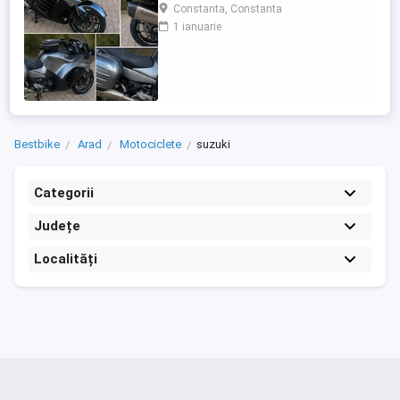
care încă întoarce priviri și iubește
Constanta, Constanta
kilometrii. A fost răsfățată, întreținută la
1 ianuarie
timp și tratată cu respect. O dau doar
cuiva care va avea grijă de ea așa cum am
făcut-o și eu. Restul îl va convinge ea la
prima cheie. Vă ...
Bestbike
Arad
Motociclete
suzuki
Categorii
Județe
Localități