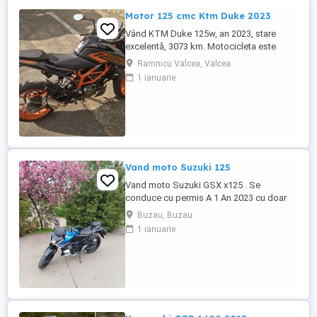
Motor 125 cmc Ktm Duke 2023
Vând KTM Duke 125w, an 2023, stare
excelentă, 3073 km. Motocicleta este
ideală pentru începători sau pentru oraș.
Ramnicu Valcea, Valcea
Fără daune, lovituri!
1 ianuarie
Vand moto Suzuki 125
Vand moto Suzuki GSX x125 . Se
conduce cu permis A 1 An 2023 cu doar
5000km Stare impecabila , fara cazaturi
Buzau, Buzau
ITP valabil pana in noiembrie 2027 Revizii
1 ianuarie
si schimb de ulei in service autorizat