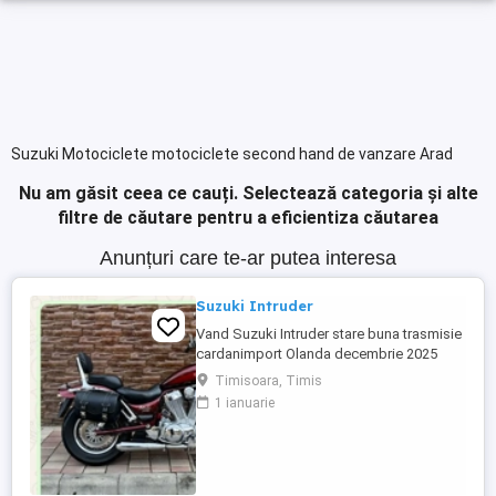
Suzuki Motociclete motociclete second hand de vanzare Arad
Nu am găsit ceea ce cauți.
Selectează categoria și alte
filtre de căutare pentru a eficientiza căutarea
Anunțuri care te-ar putea interesa
Suzuki Intruder
Vand Suzuki Intruder stare buna trasmisie
cardanimport Olanda decembrie 2025
inmatriculat RO IN FEBRUARIE Nu raspund
Timisoara, Timis
la mesaje.Schimb cu ATV plus sau minus
1 ianuarie
diferenta