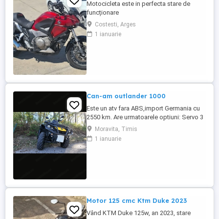
Motocicleta este in perfecta stare de
funcționare
Costesti, Arges
1 ianuarie
Can-am outlander 1000
Este un atv fara ABS,import Germania cu
2550 km. Are urmatoarele optiuni: Servo 3
nivele Suspensie FOX cu rebound Bullbar
Moravita, Timis
fata Bullbar spate Handguardurile Can am
1 ianuarie
Jante beadlock
Motor 125 cmc Ktm Duke 2023
Vând KTM Duke 125w, an 2023, stare