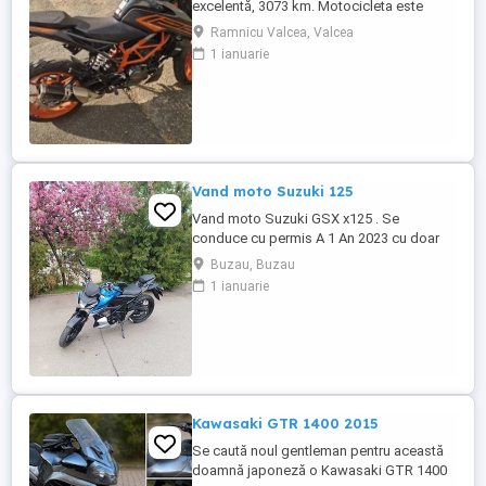
excelentă, 3073 km. Motocicleta este
ideală pentru începători sau pentru oraș.
Ramnicu Valcea, Valcea
Fără daune, lovituri!
1 ianuarie
Vand moto Suzuki 125
Vand moto Suzuki GSX x125 . Se
conduce cu permis A 1 An 2023 cu doar
5000km Stare impecabila , fara cazaturi
Buzau, Buzau
ITP valabil pana in noiembrie 2027 Revizii
1 ianuarie
si schimb de ulei in service autorizat
Kawasaki GTR 1400 2015
Se caută noul gentleman pentru această
doamnă japoneză o Kawasaki GTR 1400