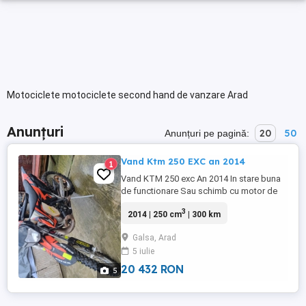
Motociclete motociclete second hand de vanzare Arad
Anunțuri
20
50
Anunțuri pe pagină:
Vand Ktm 250 EXC an 2014
1
Vand KTM 250 exc An 2014 In stare buna
de functionare Sau schimb cu motor de
asfalt !
3
2014 | 250 cm
| 300 km
Galsa, Arad
5 iulie
20 432 RON
5