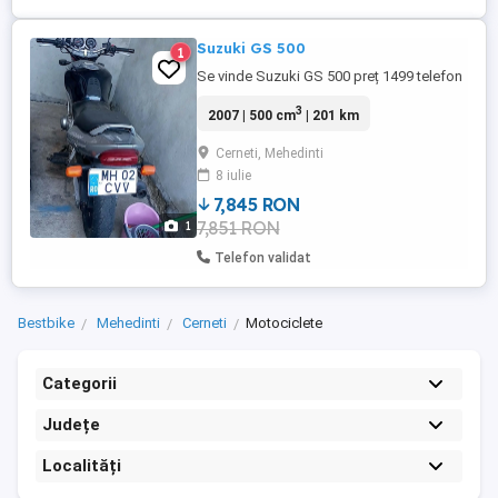
Suzuki GS 500
1
Se vinde Suzuki GS 500 preț 1499 telefon
3
2007 | 500 cm
| 201 km
Cerneti, Mehedinti
8 iulie
7,845 RON
7,851 RON
1
Telefon validat
Bestbike
Mehedinti
Cerneti
Motociclete
Categorii
Județe
Localități