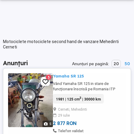
Motociclete motociclete second hand de vanzare Mehedinti
Cerneti
Anunțuri
20
50
Anunțuri pe pagină:
Yamaha SR 125
3
Vând Yamaha SR 125 in stare de
funcționare înscrisă pe Romania ITP
valabil și asigurarea. pornește la automat.
3
1981 | 125 cm
| 30000 km
pret 550 euro. telefon . S-au schimb cu
scuter.
Cerneti, Mehedinti
29 iulie
2 877 RON
5
Telefon validat