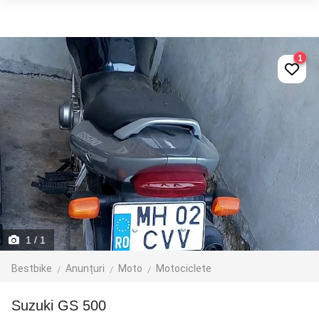
1
1
/ 1
Bestbike
Anunțuri
Moto
Motociclete
Suzuki GS 500