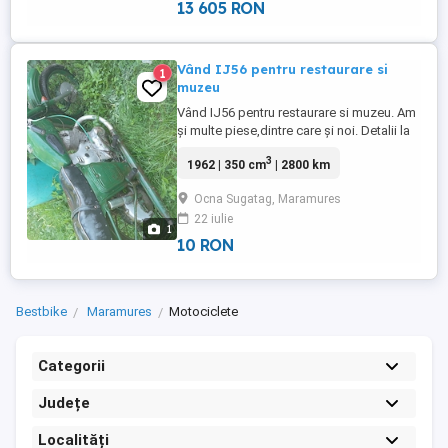
față 12inch spate ...
13 605 RON
Vând IJ56 pentru restaurare si
1
muzeu
Vând IJ56 pentru restaurare si muzeu. Am
şi multe piese,dintre care şi noi. Detalii la
numărul de telefon:
3
1962 | 350 cm
| 2800 km
Ocna Sugatag, Maramures
22 iulie
1
10 RON
Bestbike
Maramures
Motociclete
Categorii
Județe
Localități