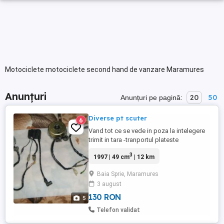
Motociclete motociclete second hand de vanzare Maramures
Anunțuri
20
50
Anunțuri pe pagină:
Diverse pt scuter
6
Vand tot ce se vede in poza la intelegere
trimit in tara -tranportul plateste
cumparatorul,,,,,Vand camere noi 275- 17 -
3
1997 | 49 cm
| 12 km
130-60-13-25 lei b ,,Raspund numai la Ms,,,
Baia Sprie, Maramures
3 august
130 RON
5
Telefon validat