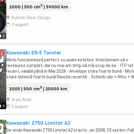
3
2000 | 500 cm
| 59000 km
Bolintin-Deal, Giurgiu
4 august
2
Kawasaki ER-5 Twister
2
Moto funcționează perfect, cu avarii estetice. Intenționam să o
restaurez complet, dar nu mai am timp să mă ocup de ea. - ITP re
recent, valabil până în Mai 2028 - Anvelope stare foarte bună - Moto
stare tehnică foarte bună Revizie recentă: - Schimb ulei + filtru + fi
aer EXTRA inclus în ...
3
2005 | 500 cm
| 25000 km
Arad, Arad
5
3 august
Kawasaki Z750 Limitat A2
Se vinde Kawasaki Z750 Limitat A2 in acte , an 2008, 53.xxx km. Full