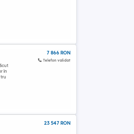
7 866 RON
Telefon validat
făcut
r în
ltru
23 547 RON