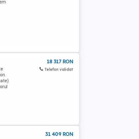
vem
18 317 RON
te
Telefon validat
on.
zate)
orul
31 409 RON