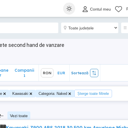
ane
Companii
RON
EUR
Sortează
Contul meu
1
ete second hand de vanzare
oane
Companii
RON
EUR
Sortează
7
1
te
Kawasaki
Categoria: Naked
Șterge toate filtrele
e
–
Vezi toate
Kawasaki Z900 ABS 2018 30.500 km Anvelope Miche