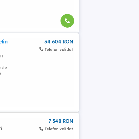
lin
34 604 RON
Telefon validat
ri
Este
e
7 348 RON
i
Telefon validat