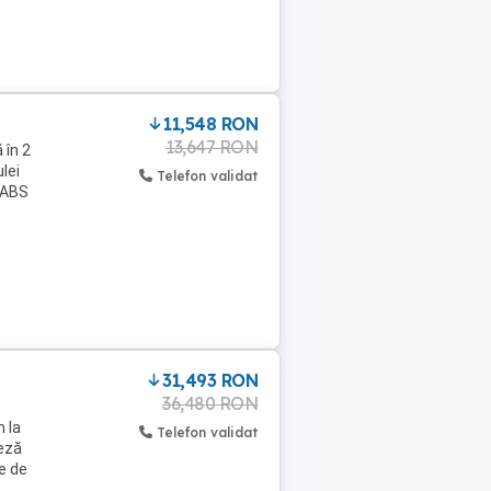
11,548 RON
13,647 RON
 în 2
lei
Telefon validat
ă ABS
31,493 RON
36,480 RON
m la
Telefon validat
teză
e de