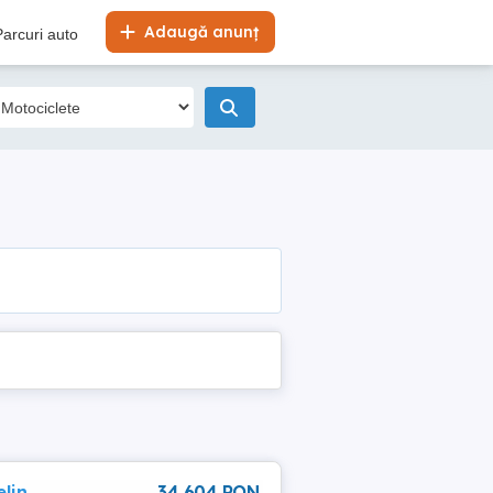
Adaugă anunț
Parcuri auto
lin
34 604 RON