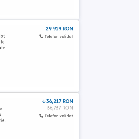
29 919 RON
dot
Telefon validat
ute
ate
36,217 RON
36,737 RON
te
o
Telefon validat
ie,