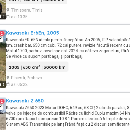
Timisoara, Timis
5
azi 10:35
Kawasaki Er6En, 2005
2
Kawasaki ER-6EN ideala pentru începători: An 2005, ITP valabil până
km, crash bar, 650 cm cubi, 72 cai putere, revizie făcută recent cu u
Motul 1700, parbriz, anvelope dot 2024, cu câteva zagarieturi, făr
Se vinde cu suport portbagaj și portbagaj.
3
2005 | 650 cm
| 30000 km
Ploiesti, Prahova
azi 06:22
5
Kawasaki Z 650
2
Kawasaki Z650 2023 Motor DOHC, 649 cc, 68 CP, 2 cilindri paraleli, 8
valve, pe injecție de combustibil Răcire cu lichid Cuplu maxim 64 N
6700 rpm Raport compresie 10.8:1 Pornire electrică 6 trepte de vi
Sistem ABS Transmisie pe lanț Frână față cu 2 discuri semiflotant
300 mm, etriere cu 2 ...