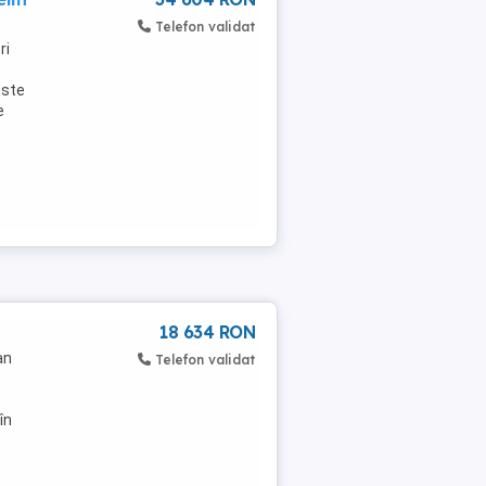
Telefon validat
ri
Este
e
18 634 RON
an
Telefon validat
în