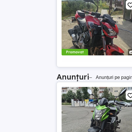
Promovat
Anunțuri
–
Anunțuri pe pagi