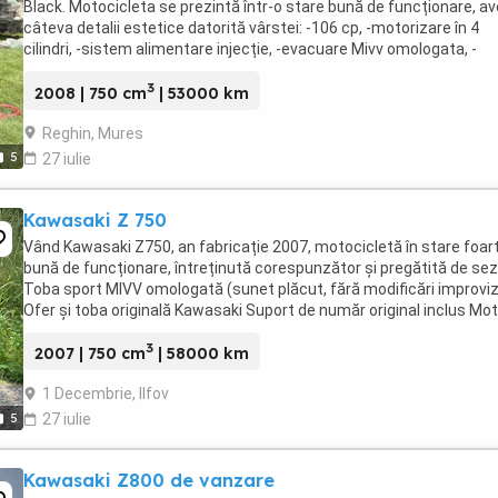
Black. Motocicleta se prezintă într-o stare bună de funcționare, a
câteva detalii estetice datorită vârstei: -106 cp, -motorizare în 4
cilindri, -sistem alimentare injecție, -evacuare Mivv omologata, -
semnalizari led dinamice, ...
3
2008 | 750 cm
| 53000 km
Reghin, Mures
5
27 iulie
Kawasaki Z 750
Vând Kawasaki Z750, an fabricație 2007, motocicletă în stare foar
bună de funcționare, întreținută corespunzător și pregătită de sez
Toba sport MIVV omologată (sunet plăcut, fără modificări improvi
Ofer și toba originală Kawasaki Suport de număr original inclus Mot
funcționează impecabil, ...
3
2007 | 750 cm
| 58000 km
1 Decembrie, Ilfov
5
27 iulie
Kawasaki Z800 de vanzare