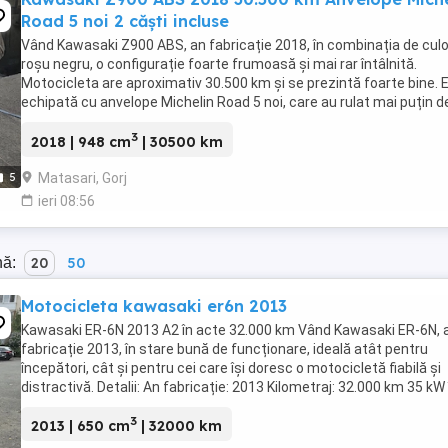
Road 5 noi 2 căști incluse
Vând Kawasaki Z900 ABS, an fabricație 2018, în combinația de culo
roșu negru, o configurație foarte frumoasă și mai rar întâlnită.
Motocicleta are aproximativ 30.500 km și se prezintă foarte bine. 
echipată cu anvelope Michelin Road 5 noi, care au rulat mai puțin d
100 km. RAR efectuat recent, ...
3
2018 | 948 cm
| 30500 km
Matasari, Gorj
5
ieri 08:56
nă:
20
50
Motocicleta kawasaki er6n 2013
Kawasaki ER-6N 2013 A2 în acte 32.000 km Vând Kawasaki ER-6N, 
fabricație 2013, în stare bună de funcționare, ideală atât pentru
începători, cât și pentru cei care își doresc o motocicletă fiabilă și
distractivă. Detalii: An fabricație: 2013 Kilometraj: 32.000 km 35 kW 
acte (A2) Fără ABS Ulei ...
3
2013 | 650 cm
| 32000 km