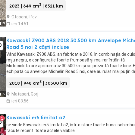
3
2023 | 649 cm
| 8321 km
Otopeni, Ilfov
9
ieri 14:51
Kawasaki Z900 ABS 2018 30.500 km Anvelope Miche
Road 5 noi 2 căști incluse
Vând Kawasaki Z900 ABS, an fabricație 2018, în combinația de culo
roșu negru, o configurație foarte frumoasă și mai rar întâlnită.
Motocicleta are aproximativ 30.500 km și se prezintă foarte bine. 
echipată cu anvelope Michelin Road 5 noi, care au rulat mai puțin d
100 km. RAR efectuat recent, ...
3
2018 | 948 cm
| 30500 km
Matasari, Gorj
5
ieri 08:56
Kawasaki er5 limitat a2
1
se vinde Kawasaki er5 limitat a2, într-o stare foarte buna. schimbur
făcute recent. toate actele valabile