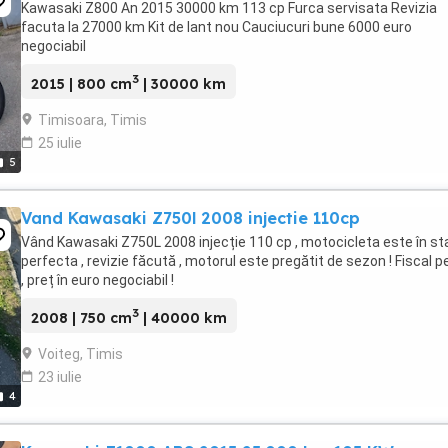
Kawasaki Z800 An 2015 30000 km 113 cp Furca servisata Revizia
facuta la 27000 km Kit de lant nou Cauciucuri bune 6000 euro
negociabil
3
2015 | 800 cm
| 30000 km
Timisoara, Timis
25 iulie
5
Vand Kawasaki Z750l 2008 injectie 110cp
Vând Kawasaki Z750L 2008 injecție 110 cp , motocicleta este în st
perfecta , revizie făcută , motorul este pregătit de sezon ! Fiscal p
, preț în euro negociabil !
3
2008 | 750 cm
| 40000 km
Voiteg, Timis
23 iulie
4