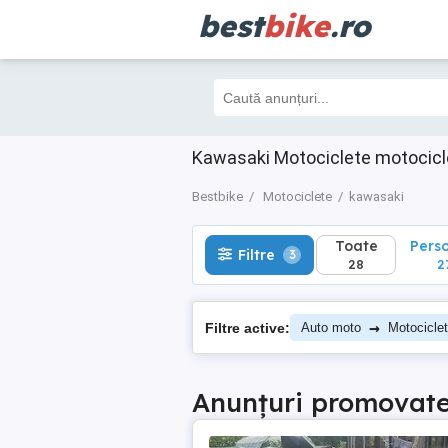
best
bike
.ro
Toate
Perso
Filtre
3
28
27
Kawasaki Motociclete motocicl
Bestbike
Motociclete
kawasaki
Toate
Pers
Filtre
3
28
2
→
Filtre active:
Auto moto
Motocicle
Anunțuri promovat