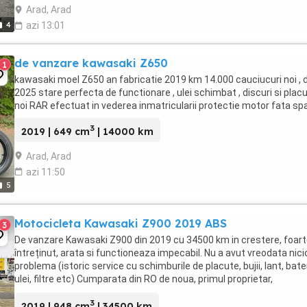
Arad, Arad
4
azi 13:01
de vanzare kawasaki Z650
1
kawasaki moel Z650 an fabricatie 2019 km 14.000 cauciucuri noi , 
2025 stare perfecta de functionare , ulei schimbat , discuri si plac
noi RAR efectuat in vederea inmatricularii protectie motor fata sp
3
2019 | 649 cm
| 14000 km
Arad, Arad
azi 11:50
5
Motocicleta Kawasaki Z900 2019 ABS
3
De vanzare Kawasaki Z900 din 2019 cu 34500 km in crestere, foar
întreținut, arata si functioneaza impecabil. Nu a avut vreodata nici
problema (istoric service cu schimburile de placute, bujii, lant, bater
ulei, filtre etc) Cumparata din RO de noua, primul proprietar,
inmatriculata Folosita peste ...
3
2019 | 948 cm
| 34500 km