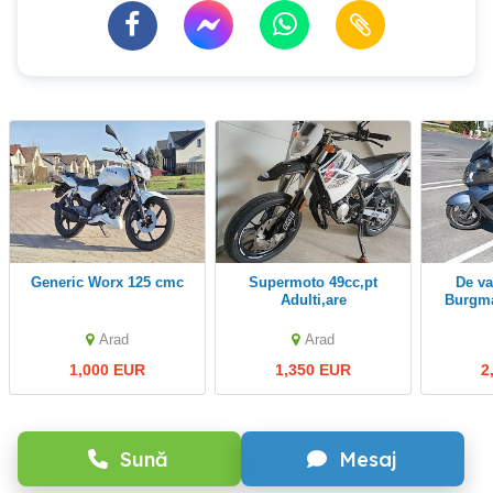
Generic Worx 125 cmc
Supermoto 49cc,pt
De vanzare Suzuki
Adulti,are
Burgma
CIV,inmatriculat,stare f
buna!
Arad
Arad
1,000 EUR
1,350 EUR
2
Sună
Mesaj