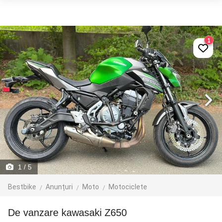
1
1
/ 5
Bestbike
Anunțuri
Moto
Motociclete
de vanzare kawasaki Z650