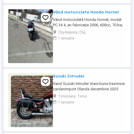
Vând motocicleta Honda Hornet
Vând motocicletă Honda Hornet, model
PC 34 4, an fabricație 2006, 600cc, 70 kw,
98 cp, inspecție tehnică valabilă până în
Cluj-Napoca, Cluj
august 2027 . Preț 1900 euro
1 ianuarie
Suzuki Intruder
Vand Suzuki Intruder stare buna trasmisie
cardanimport Olanda decembrie 2025
inmatriculat RO IN FEBRUARIE Nu raspund
Timisoara, Timis
la mesaje.Schimb cu ATV plus sau minus
1 ianuarie
diferenta