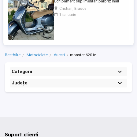
Echipament suplimentar: parbriz inalt
Faco (montat 2026), geanta portbagaj
Cristian, Brasov
Classic; prelungitor scarite pasager;
1 ianuarie
suspensie fata Bitubo si frane fata spate
Frando; incarcare USB. Baterie an 2026,
ultima revizie - martie 2026. Anvelope
2024. Itp valabil pana in ...
Bestbike
Motociclete
ducati
monster 620 ie
Categorii
Județe
Suport clienți