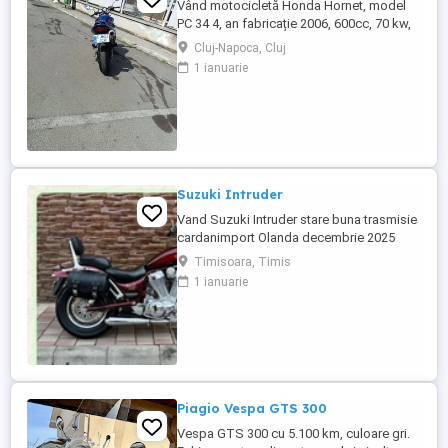
Vând motocicletă Honda Hornet, model
PC 34 4, an fabricație 2006, 600cc, 70 kw,
98 cp, inspecție tehnică valabilă până în
Cluj-Napoca, Cluj
august 2027 . Preț 1900 euro
1 ianuarie
Suzuki Intruder
Vand Suzuki Intruder stare buna trasmisie
cardanimport Olanda decembrie 2025
inmatriculat RO IN FEBRUARIE Nu raspund
Timisoara, Timis
la mesaje.Schimb cu ATV plus sau minus
1 ianuarie
diferenta
Piagio Vespa GTS 300
Vespa GTS 300 cu 5.100 km, culoare gri.