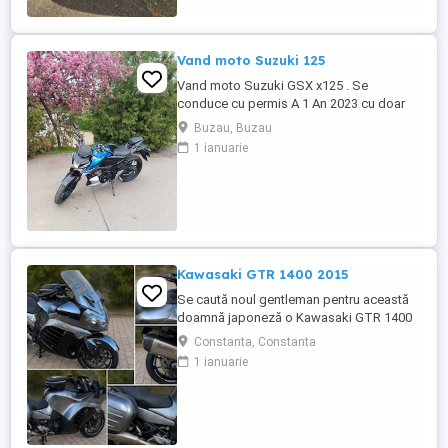
Vand moto Suzuki 125
Vand moto Suzuki GSX x125 . Se
conduce cu permis A 1 An 2023 cu doar
5000km Stare impecabila , fara cazaturi
Buzau, Buzau
ITP valabil pana in noiembrie 2027 Revizii
1 ianuarie
si schimb de ulei in service autorizat
Kawasaki GTR 1400 2015
Se caută noul gentleman pentru această
doamnă japoneză o Kawasaki GTR 1400
care încă întoarce priviri și iubește
Constanta, Constanta
kilometrii. A fost răsfățată, întreținută la
1 ianuarie
timp și tratată cu respect. O dau doar
cuiva care va avea grijă de ea așa cum am
făcut-o și eu. Restul îl va convinge ea la
prima cheie. Vă ...