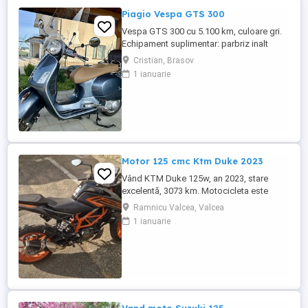
Piagio Vespa GTS 300
Vespa GTS 300 cu 5.100 km, culoare gri.
Echipament suplimentar: parbriz inalt
Faco (montat 2026), geanta portbagaj
Cristian, Brasov
Classic; prelungitor scarite pasager;
1 ianuarie
suspensie fata Bitubo si frane fata spate
Frando; incarcare USB. Baterie an 2026,
ultima revizie - martie 2026. Anvelope
2024. Itp valabil pana in ...
Motor 125 cmc Ktm Duke 2023
Vând KTM Duke 125w, an 2023, stare
excelentă, 3073 km. Motocicleta este
ideală pentru începători sau pentru oraș.
Ramnicu Valcea, Valcea
Fără daune, lovituri!
1 ianuarie