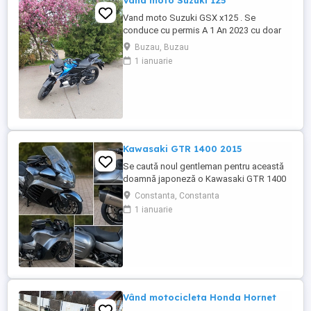
Vand moto Suzuki 125
Vand moto Suzuki GSX x125 . Se
conduce cu permis A 1 An 2023 cu doar
5000km Stare impecabila , fara cazaturi
Buzau, Buzau
ITP valabil pana in noiembrie 2027 Revizii
1 ianuarie
si schimb de ulei in service autorizat
Kawasaki GTR 1400 2015
Se caută noul gentleman pentru această
doamnă japoneză o Kawasaki GTR 1400
care încă întoarce priviri și iubește
Constanta, Constanta
kilometrii. A fost răsfățată, întreținută la
1 ianuarie
timp și tratată cu respect. O dau doar
cuiva care va avea grijă de ea așa cum am
făcut-o și eu. Restul îl va convinge ea la
prima cheie. Vă ...
Vând motocicleta Honda Hornet