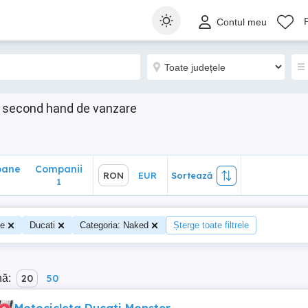
ane
Companii
RON
EUR
Sortează
Contul meu
1
e second hand de vanzare
oane
Companii
RON
EUR
Sortează
1
te
Ducati
Categoria: Naked
Șterge toate filtrele
nă:
20
50