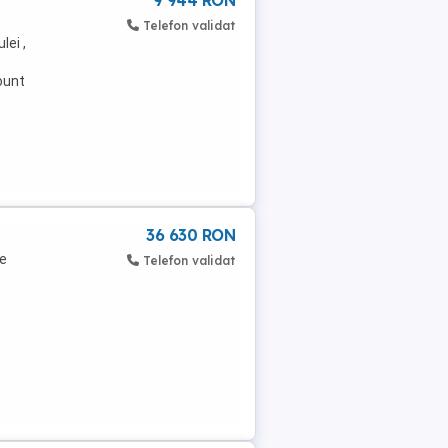
9 944 RON
Telefon validat
lei ,
ount
36 630 RON
de
Telefon validat