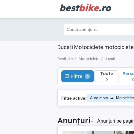
best
bike
.ro
Toate
Perso
Filtre
3
3
2
Ducati Motociclete motociclet
Bestbike
Motociclete
ducati
Toate
Pers
Filtre
3
3
2
→
Filtre active:
Auto moto
Motocicle
Anunțuri
–
Anunțuri pe pagi