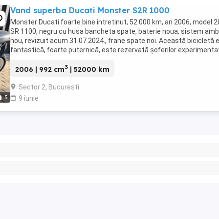
Vand superba Ducati Monster S2R 1000
Monster Ducati foarte bine intretinut, 52.000 km, an 2006, model 
SR 1100, negru cu husa bancheta spate, baterie noua, sistem amb
nou, revizuit acum 31 07 2024., frane spate noi. Această bicicletă 
fantastică, foarte puternică, este rezervată șoferilor experimentaț
ps: vorbesc franceza ...
3
2006 | 992 cm
| 52000 km
Sector 2, Bucuresti
5
9 iunie