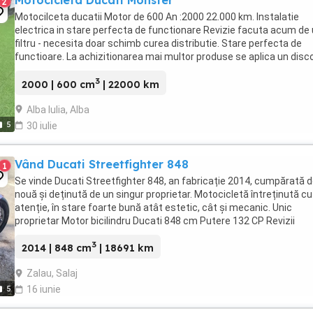
Motocicleta Ducati Monster
2
Motocilceta ducatii Motor de 600 An :2000 22.000 km. Instalatie
electrica in stare perfecta de functionare Revizie facuta acum de u
filtru - necesita doar schimb curea distributie. Stare perfecta de
functioare. La achizitionarea mai multor produse se aplica un disc
!!!
3
2000 | 600 cm
| 22000 km
Alba Iulia, Alba
5
30 iulie
Vând Ducati Streetfighter 848
1
Se vinde Ducati Streetfighter 848, an fabricație 2014, cumpărată 
nouă și deținută de un singur proprietar. Motocicletă întreținută cu
atenție, în stare foarte bună atât estetic, cât și mecanic. Unic
proprietar Motor bicilindru Ducati 848 cm Putere 132 CP Revizii
efectuate la timp Colantat ...
3
2014 | 848 cm
| 18691 km
Zalau, Salaj
5
16 iunie