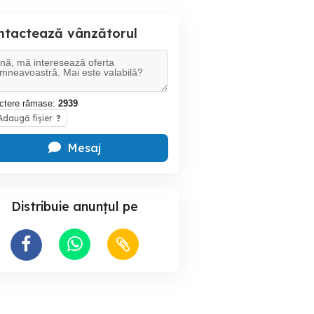
ntactează vânzătorul
ctere rămase:
2939
daugă fișier
?
Mesaj
Distribuie anunțul pe