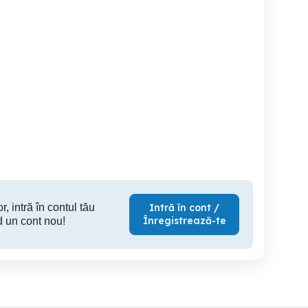
nd BMW r1150GS
Supermoto 49cm2 Gilera
Kawasaki 
nmatriculat, 57000km
SMT
Oradea
Oradea
3,500 EUR
1,200 EUR
4,
r, intră în contul tău
Intră în cont /
Înregistrează-te
d un cont nou!