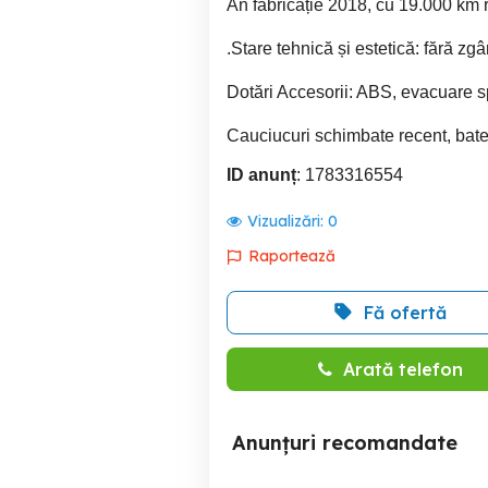
An fabricație 2018, cu 19.000 km r
.Stare tehnică și estetică: fără zgâ
Dotări Accesorii: ABS, evacuare s
Cauciucuri schimbate recent, bate
ID anunț
: 1783316554
Vizualizări:
0
Raportează
Fă ofertă
Arată telefon
Anunțuri recomandate