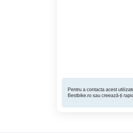
Scuter Malaguti Madison
va
125
i
Oradea
1,890 EUR
Pentru a contacta acest utilizato
Bestbike.ro sau creează-ți rapi