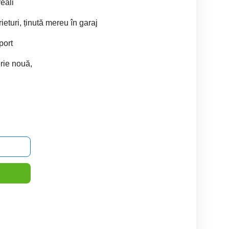
eali
rieturi, ținută mereu în garaj
port
rie nouă,