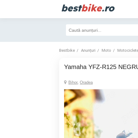
best
bike
.ro
Bestbike
Anunțuri
Moto
Motociclet
Yamaha YFZ-R125 NEGRU
Bihor
,
Oradea