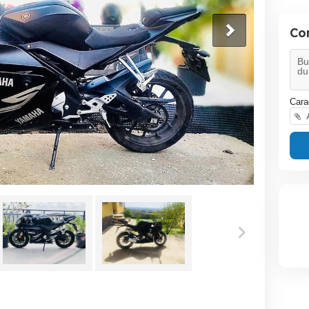
Co
Cara
A