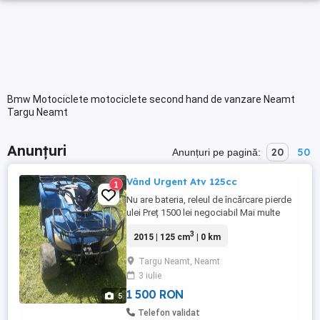
Bmw Motociclete motociclete second hand de vanzare Neamt
Targu Neamt
Anunțuri
20
50
Anunțuri pe pagină:
Vând Urgent Atv 125cc
1
Nu are bateria, releul de încărcare pierde
ulei Preț 1500 lei negociabil Mai multe
detalii in privat
3
2015 | 125 cm
| 0 km
Targu Neamt, Neamt
3 iulie
1 500 RON
5
Telefon validat