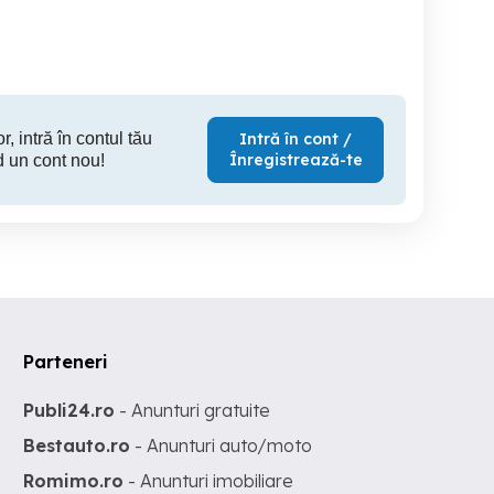
Targu Neamt
Targu Neamt
1,800 EUR
1,800 RON
4,
r, intră în contul tău
Intră în cont /
Înregistrează-te
d un cont nou!
Parteneri
Publi24.ro
- Anunturi gratuite
Bestauto.ro
- Anunturi auto/moto
Romimo.ro
- Anunturi imobiliare