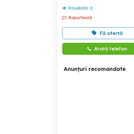
Vizualizări:
0
Raportează
Fă ofertă
Arată telefon
Anunțuri recomandate
scuter Piaggio X9, 250cc