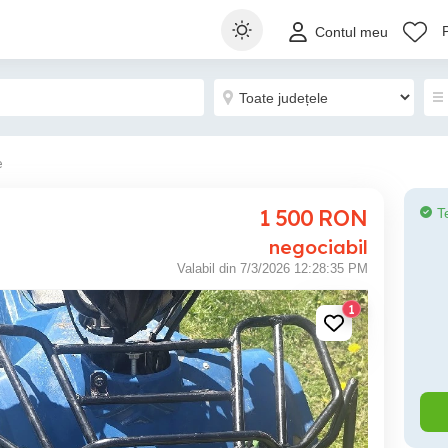
Contul meu
e
1 500
RON
T
negociabil
Valabil din 7/3/2026 12:28:35 PM
1