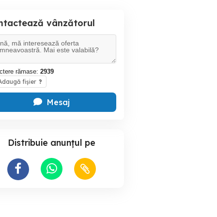
ntactează vânzătorul
ctere rămase:
2939
daugă fișier
?
Mesaj
Distribuie anunțul pe