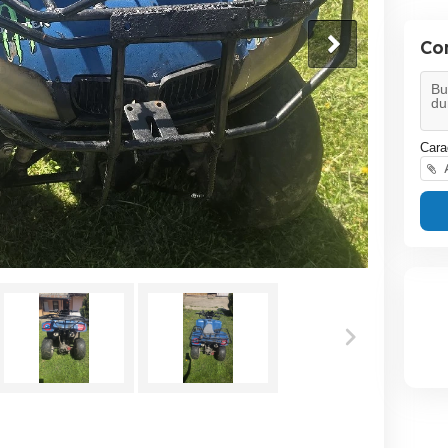
Co
Cara
A