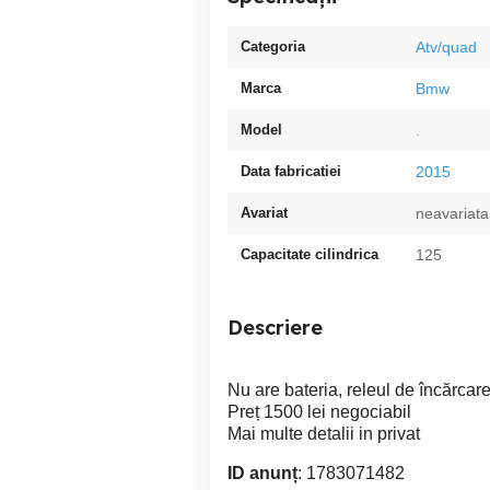
Categoria
Atv/quad
Marca
Bmw
Model
.
Data fabricatiei
2015
Avariat
neavariata
Capacitate cilindrica
125
Descriere
Nu are bateria, releul de încărcare
Preț 1500 lei negociabil
Mai multe detalii in privat
ID anunț
: 1783071482