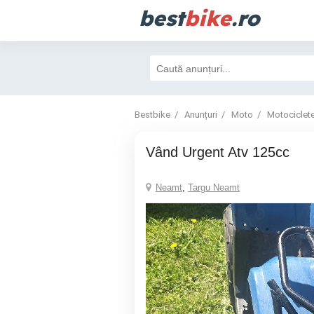
best
bike
.ro
Bestbike
Anunțuri
Moto
Motociclet
Vând Urgent Atv 125cc
Neamt
,
Targu Neamt