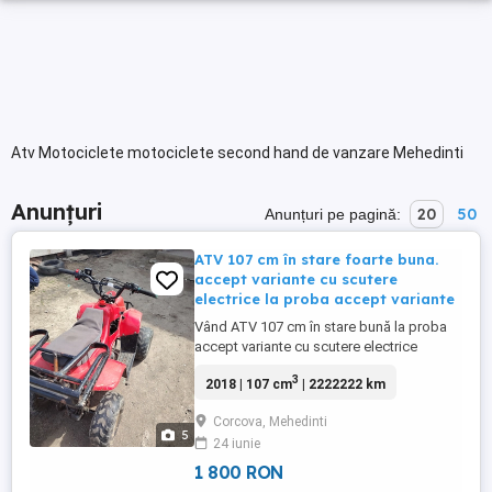
Atv Motociclete motociclete second hand de vanzare Mehedinti
Anunțuri
20
50
Anunțuri pe pagină:
ATV 107 cm în stare foarte buna.
accept variante cu scutere
electrice la proba accept variante
Vând ATV 107 cm în stare bună la proba
accept variante cu scutere electrice
3
2018 | 107 cm
| 2222222 km
Corcova, Mehedinti
5
24 iunie
1 800 RON