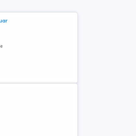
uar
le