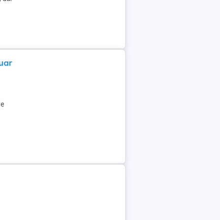
uar
le