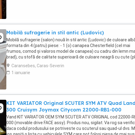
Mobilă sufragerie in stil antic (Ludovic)
Mobilă sufragerie (salon) nouă în stil antic (Ludovic) de culoare albă
formata din 4 (patru) piese: - 1 (o) canapea Chesterfield (cel mai
frumos, comod și valoros model de canapea) cu cadru din lemn ma
brad), cu stofă de calitate superioară de culoare neagră cu cute (pli
nasturi, burete ferm, ...
Caransebes, Caras-Severin
1 ianuarie
KIT VARIATOR Original SCUTER SYM ATV Quad Lan
300 Cruisym Joymax Citycom 22000-RB1-000
Vand KIT VARIATOR OEM SYM SCUTER ATV ORIGINAL cod 22000-R
000 (movable drive FACE assy). Produs nou, sigilat. Va rog sa verific
daca codul produsului se potriveste cu scuterul sau quad-ul dvs. M
jos gasiti o lista cu vehiculele SYM care pot folosi piesa de mai sus