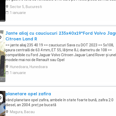
cel mai bine este ca ...
Sector 5, Bucuresti
1 ianuarie
Jante aliaj cu cauciucuri 235x40x19*Ford Volvo Jag
Citroen Land R
== jante aliaj 235 40 19 == cauciucuri Sava cu DOT 2023 == 5x108,
gaura centrală de 63.4 mm, ET 55, lățime 8J, diametru de 108 ==
compatibile cu Ford Jaguar Volvo Citroen Jaguar Land Rover și une
modele mai noi de Renault sau Opel
Hunedoara, Hunedoara
1 ianuarie
planetare opel zafira
vând planetare opel zafira, ambele în state foarte bună, zafira 2.0
diesel, an 2004. preț pe bucată
Magura, Bacau