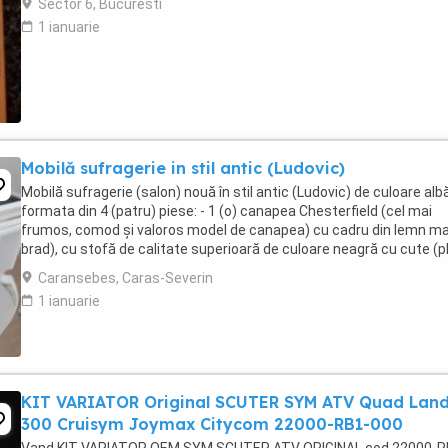
Sector 6, Bucuresti
1 ianuarie
Mobilă sufragerie in stil antic (Ludovic)
Mobilă sufragerie (salon) nouă în stil antic (Ludovic) de culoare albă
formata din 4 (patru) piese: - 1 (o) canapea Chesterfield (cel mai
frumos, comod și valoros model de canapea) cu cadru din lemn ma
brad), cu stofă de calitate superioară de culoare neagră cu cute (pli
nasturi, burete ferm, ...
Caransebes, Caras-Severin
1 ianuarie
KIT VARIATOR Original SCUTER SYM ATV Quad Lan
300 Cruisym Joymax Citycom 22000-RB1-000