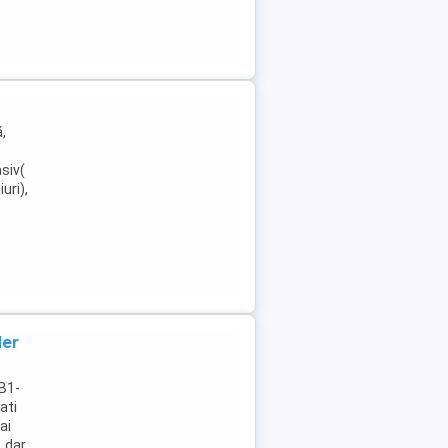
,
siv(
uri),
der
B1-
ati
ai
, dar