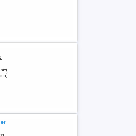
,
siv(
uri),
der