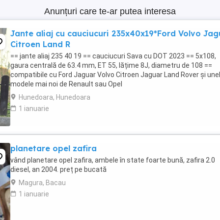
Anunțuri care te-ar putea interesa
Jante aliaj cu cauciucuri 235x40x19*Ford Volvo Jag
Citroen Land R
== jante aliaj 235 40 19 == cauciucuri Sava cu DOT 2023 == 5x108,
gaura centrală de 63.4 mm, ET 55, lățime 8J, diametru de 108 ==
compatibile cu Ford Jaguar Volvo Citroen Jaguar Land Rover și une
modele mai noi de Renault sau Opel
Hunedoara, Hunedoara
1 ianuarie
planetare opel zafira
vând planetare opel zafira, ambele în state foarte bună, zafira 2.0
diesel, an 2004. preț pe bucată
Magura, Bacau
1 ianuarie