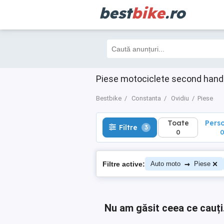
best
bike
.ro
Toate
Perso
Filtre
3
0
0
Piese motociclete second hand
Bestbike
Constanta
Ovidiu
Piese
Toate
Pers
Filtre
3
0
→
Filtre active:
Auto moto
Piese
Nu am găsit ceea ce cauți