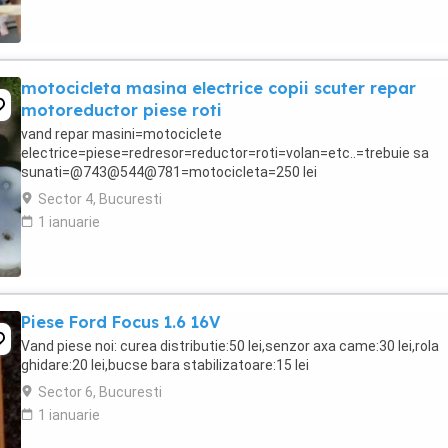
motocicleta masina electrice copii scuter repar
motoreductor piese roti
vand repar masini=motociclete
electrice=piese=redresor=reductor=roti=volan=etc..=trebuie sa
sunati=@743@544@781=motocicleta=250 lei
Sector 4, Bucuresti
1 ianuarie
Piese Ford Focus 1.6 16V
Vand piese noi: curea distributie:50 lei,senzor axa came:30 lei,rola
ghidare:20 lei,bucse bara stabilizatoare:15 lei
Sector 6, Bucuresti
1 ianuarie