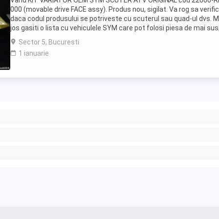
Vand KIT VARIATOR OEM SYM SCUTER ATV ORIGINAL cod 22000-R
000 (movable drive FACE assy). Produs nou, sigilat. Va rog sa verific
daca codul produsului se potriveste cu scuterul sau quad-ul dvs. M
jos gasiti o lista cu vehiculele SYM care pot folosi piesa de mai sus
cel mai bine este ca ...
Sector 5, Bucuresti
1 ianuarie