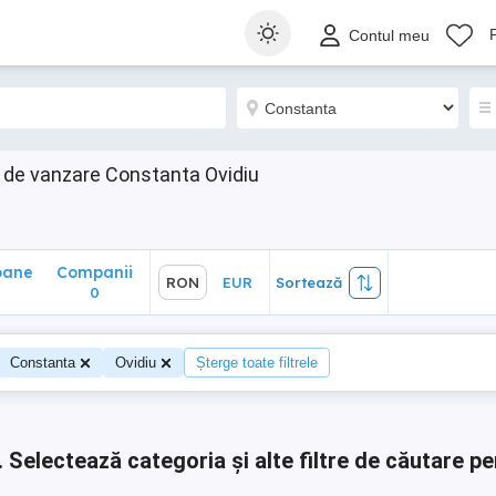
ane
Companii
RON
EUR
Sortează
Contul meu
0
 de vanzare Constanta Ovidiu
oane
Companii
RON
EUR
Sortează
0
0
Constanta
Ovidiu
Șterge toate filtrele
.
Selectează categoria și alte filtre de căutare pe