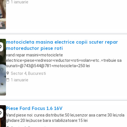
1 ianuarie
motocicleta masina electrice copii scuter repar
motoreductor piese roti
vand repar masini=motociclete
electrice=piese=redresor=reductor=roti=volan=etc..=trebuie sa
sunati=@743@544@781=motocicleta=250 lei
Sector 4, Bucuresti
1 ianuarie
Piese Ford Focus 1.6 16V
Vand piese noi: curea distributie:50 lei,senzor axa came:30 lei,rola
ghidare:20 lei,bucse bara stabilizatoare:15 lei