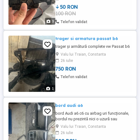
50 RON
100 RON
3
Telefon validat
trager si armatura passat b6
trager și armătură complete vw Passat b6
Valu lui Traian, Constanta
26 iulie
750 RON
Telefon validat
1
bord audi a6
bord Audi a6 c6 cu airbag uri funcționale,
bordul nu prezintă nici o uzură sau
zgârietură
Valu lui Traian, Constanta
26 iulie