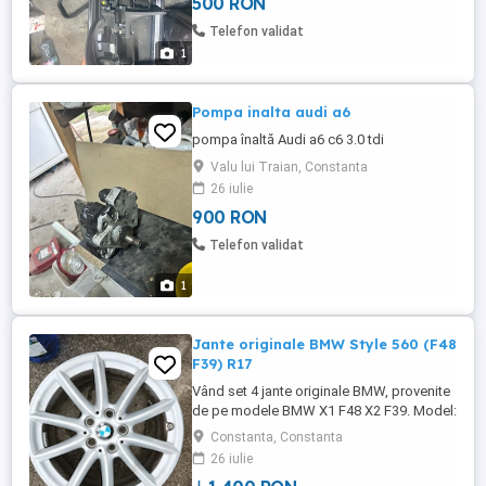
500 RON
Telefon validat
1
Pompa inalta audi a6
pompa înaltă Audi a6 c6 3.0 tdi
Valu lui Traian, Constanta
26 iulie
900 RON
Telefon validat
1
Jante originale BMW Style 560 (F48
F39) R17
Vând set 4 jante originale BMW, provenite
de pe modele BMW X1 F48 X2 F39. Model:
Style 560 Dimensiune: 7.5J x 17 ET: 52
Constanta, Constanta
Prindere: 5x120 Gaura centrală: 72.6 mm
26 iulie
Fabricate în Austria (OEM BMW) Jantele