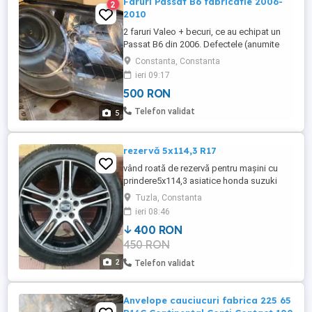
Faruri Passat B6 fabricatie 2006-
2
2010
2 faruri Valeo + becuri, ce au echipat un
Passat B6 din 2006. Defectele (anumite
plastice rupte) se pot observa in poze. La
Constanta, Constanta
cerere pot trimite si alte poze. Codurile de
ieri 09:17
produs se pot vedea in poze. Pretul este
500 RON
fix, fara schimburi.
Telefon validat
5
rezervă 5x114,3 R17
vând roată de rezervă pentru mașini cu
prindere5x114,3 asiatice honda suzuki
toyota etc, are cauciuc 215 55 17 destul
Tuzla, Constanta
de bun, predare personală în Constanța
ieri 08:46
400 RON
450 RON
2
Telefon validat
Anvelope cauciucuri fabrica 225 65