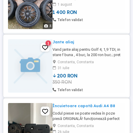
1 august
1 400 RON
Telefon validat
3
Jante aliaj
1
Vand jante aliaj pentru Golf 4, 1,9 TDI, in
stare f buna , 4 buc, la 200 ron buc.; pret
negociabil.
Constanta, Constanta
31 iulie
200 RON
350 RON
Telefon validat
Încuietoare capotă Audi A4 B8
Codul piesei se poate vedea în poze
piesă ORIGINALĂ! funcționează perfect
Constanta, Constanta
26 iulie