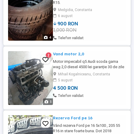
R15.
Medgidia, Constanta
6 august
900 RON
1,000 RON
4
Telefon validat
Vand motor 2,0
2
Motor impecabil q5 Audi scoda gama
wag 2,0 diesel 4500 lei garanție 30 de zile
Mihail Kogalniceanu, Constanta
5 august
4 500 RON
Telefon validat
3
Rezerva Ford pe 16
Vând rezerva Ford pe 16 5x100 , 205 55
R16 in stare foarte buna. Dot 2018