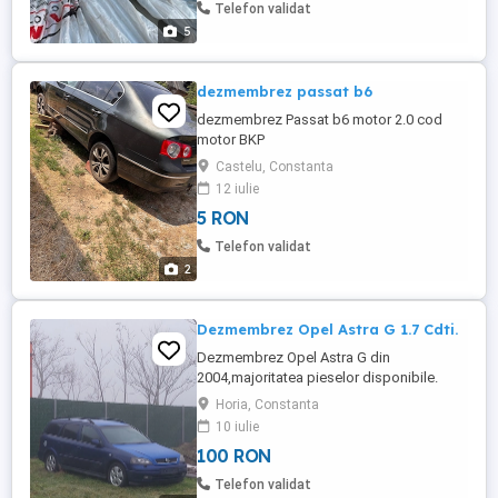
detalii relatii in privat!Sunati la !
Telefon validat
5
dezmembrez passat b6
dezmembrez Passat b6 motor 2.0 cod
motor BKP
Castelu, Constanta
12 iulie
5 RON
Telefon validat
2
Dezmembrez Opel Astra G 1.7 Cdti.
Dezmembrez Opel Astra G din
2004,majoritatea pieselor disponibile.
Horia, Constanta
10 iulie
100 RON
Telefon validat