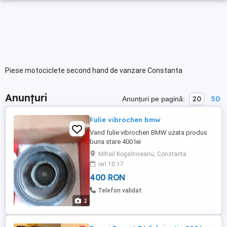
Piese motociclete second hand de vanzare Constanta
Anunțuri
20
50
Anunțuri pe pagină:
Fulie vibrochen bmw
Vand fulie vibrochen BMW uzata produs
buna stare 400 lei
Mihail Kogalniceanu, Constanta
ieri 10:17
400 RON
Telefon validat
2