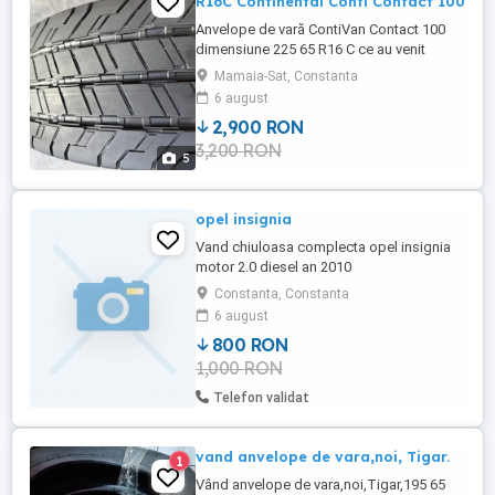
R16C Continental Conti Contact 100
Anvelope de vară ContiVan Contact 100
dimensiune 225 65 R16 C ce au venit
echipate pe masina nouă din fabrică
Mamaia-Sat, Constanta
(calitatea din fabrica nu se compară cu
6 august
cea din comerț ) si su fost rulate 1000 km.
2,900 RON
Nu au fost reparate, depozitate în interior.
3,200 RON
Se dau la set toate 4
5
opel insignia
Vand chiuloasa complecta opel insignia
motor 2.0 diesel an 2010
Constanta, Constanta
6 august
800 RON
1,000 RON
Telefon validat
vand anvelope de vara,noi, Tigar.
1
Vând anvelope de vara,noi,Tigar,195 65