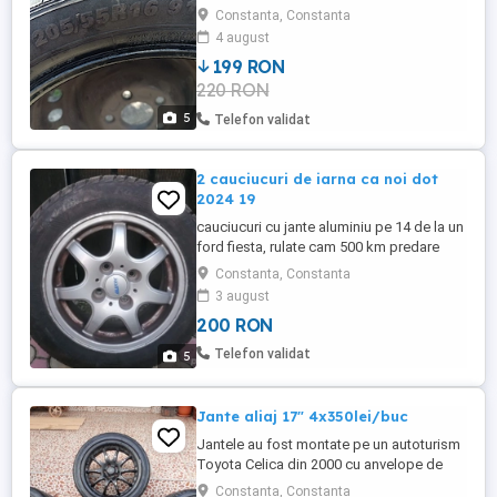
cauciucul nu are crăpături sau fisuri.
Constanta, Constanta
4 august
199 RON
220 RON
5
Telefon validat
2 cauciucuri de iarna ca noi dot
2024 19
cauciucuri cu jante aluminiu pe 14 de la un
ford fiesta, rulate cam 500 km predare
personala
Constanta, Constanta
3 august
200 RON
Telefon validat
5
Jante aliaj 17" 4x350lei/buc
Jantele au fost montate pe un autoturism
Toyota Celica din 2000 cu anvelope de
215/45 R17. Predare personala.
Constanta, Constanta