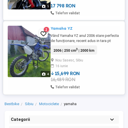
funcționează impecabil. Întreținută ...
17 798 RON
5
Telefon validat
Yamaha YZ
2
Vând Yamaha YZ anul 2006 stare perfecta
de funcționare, recent adus in tara pt
detalii whatsapp prețul este negociabil
3
2006 | 250 cm
| 2000 km
Nou Sasesc, Sibiu
16 iunie
15,699 RON
4
16,489 RON
Telefon validat
Bestbike
Sibiu
Motociclete
yamaha
Categorii