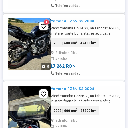
Telefon validat
Yamaha FZ6N S2 2008
1
Vând Yamaha FZ6N S2, an fabricație 2008,
în stare foarte bună atât estetic cât și
tehnic. Delatii: Evacuare stock An
3
2008 | 600 cm
| 47400 km
fabricație: 2008 Kilometraj: 47400 km în
creștere Motor: 600 cmc, 4 cilindri,98CP
Selimbar, Sibiu
Crash pad Anvelope Michelin dot 2025
27 iulie
Acte în regulă Motocicleta pornește și
funcționează impecabil. ...
17 262 RON
5
Telefon validat
Yamaha FZ6N S2 2008
Vând Yamaha FZ6NS2 , an fabricație 2008,
în stare foarte bună atât estetic cât și
tehnic Detalii: Evacuare stock An
3
2008 | 600 cm
| 35800 km
fabricație: 2008 Kilometraj: 35800 km în
creștere Motor: 600 cmc, 4 cilindri, 98 CP
Selimbar, Sibiu
Crash pad Barracuda Parbriz sport Acte în
27 iulie
regulă Motocicleta pornește și