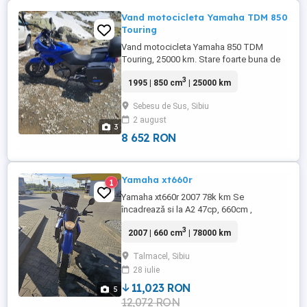
Vand motocicleta Yamaha TDM 850
Touring
Vand motocicleta Yamaha 850 TDM
Touring, 25000 km. Stare foarte buna de
functionare. Accept orice test. Pret
3
1995 | 850 cm
| 25000 km
negociabil. Mai multe detalii la telefon .
Sebesu de Sus, Sibiu
2 august
3
8 652 RON
Yamaha xt660r
1
Yamaha xt660r 2007 78k km Se
încadrează si la A2 47cp, 660cm ,
monocilindru 2100EUR, negociabil.
3
2007 | 660 cm
| 78000 km
Accesorii Topcase+suport Suporți bagaje
laterale Cric central SWmotech Inaltator
Talmacel, Sibiu
ghidon Scut original, demontat acum, se
28 iulie
da la pachet. Mentenanță Baterie varta (are
1 an) Cauciuc spate pus anul trecut
11,023 RON
5
MITIAS ...
12,072 RON