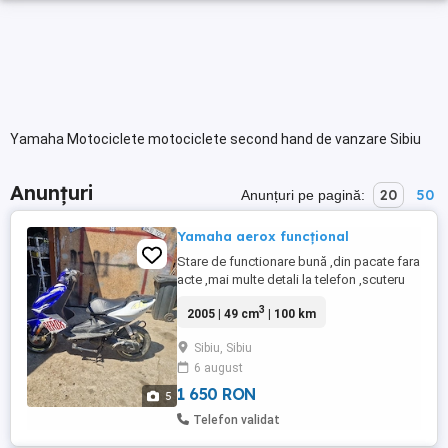
Yamaha Motociclete motociclete second hand de vanzare Sibiu
Anunțuri
20
50
Anunțuri pe pagină:
Yamaha aerox funcțional
Stare de functionare bună ,din pacate fara
acte ,mai multe detali la telefon ,scuteru
nu e pentru pretențiosi are ceva defecte
3
2005 | 49 cm
| 100 km
estetice ,mecanic funcțional
Sibiu, Sibiu
6 august
1 650 RON
5
Telefon validat