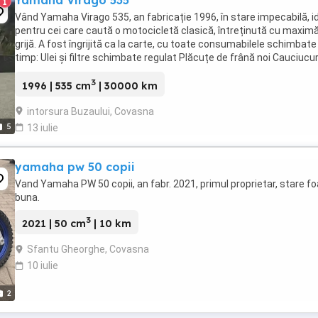
Yamaha Virago 535
1
Vând Yamaha Virago 535, an fabricație 1996, în stare impecabilă, i
pentru cei care caută o motocicletă clasică, întreținută cu maxim
grijă. A fost îngrijită ca la carte, cu toate consumabilele schimbate 
timp: Ulei și filtre schimbate regulat Plăcuțe de frână noi Cauciucuri
stare excelentă Ulei ...
3
1996 | 535 cm
| 30000 km
intorsura Buzaului, Covasna
5
13 iulie
yamaha pw 50 copii
Vand Yamaha PW 50 copii, an fabr. 2021, primul proprietar, stare fo
buna.
3
2021 | 50 cm
| 10 km
Sfantu Gheorghe, Covasna
10 iulie
2