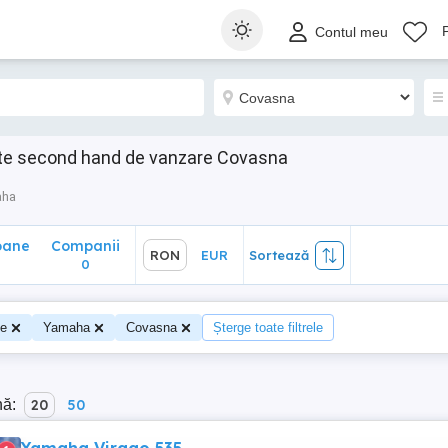
ane
Companii
RON
EUR
Sortează
Contul meu
0
te second hand de vanzare Covasna
aha
oane
Companii
RON
EUR
Sortează
0
te
Yamaha
Covasna
Șterge toate filtrele
nă:
20
50