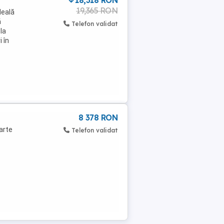
18,318 RON
19,365 RON
deală
ă
Telefon validat
la
 în
8 378 RON
arte
Telefon validat