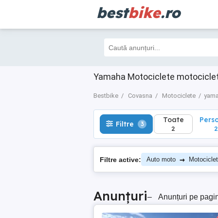
best
bike
.ro
Toate
Perso
Filtre
3
2
2
Yamaha Motociclete motocicle
Bestbike
Covasna
Motociclete
yam
Toate
Pers
Filtre
3
2
2
→
Filtre active:
Auto moto
Motocicle
Anunțuri
–
Anunțuri pe pagi