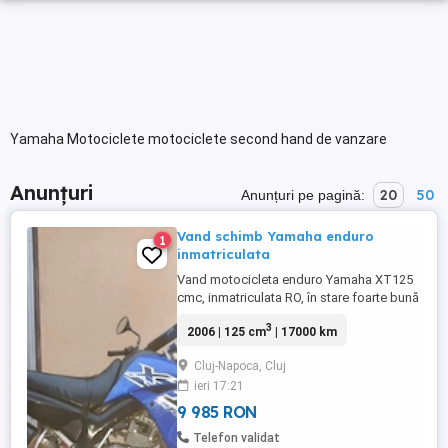
Yamaha Motociclete motociclete second hand de vanzare
Anunțuri
20
50
Anunțuri pe pagină:
Vand schimb Yamaha enduro
1
inmatriculata
Vand motocicleta enduro Yamaha XT125
cmc, inmatriculata RO, în stare foarte bună
de funcționare. Pornește la buton. An 2006
3
2006 | 125 cm
| 17000 km
Folosita foarte puțin, în ultimii 4 ani, 2-3
ori. Schimb și cu chopper bobber, până în
Cluj-Napoca, Cluj
3500 euro.
ieri 17:21
9 985 RON
Telefon validat