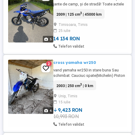
jante de camp, și de stradă! Toate actele
la Zi MOTORUL A FOST REFĂCUT
3
2009 | 125 cm
| 45000 km
COMPLET DE LA 0 la 40k km An fabricație:
2009 Model pe injecție, Mape putere, Roți
Timisoara, Timis
supermoto( Jantele pe kleinezagen sunt
25 iulie
350-400 ) !! , Furci fata servisate, Kit lanț ca
nou ( dau un set ...
14 134 RON
5
Telefon validat
cross yamaha wr250
2
vand yamaha wr250 in stare buna Sau
schimbat: Cauciuc spate(Michelin) Piston
Athena Furca servisată Ghidon Lanț și
3
2003 | 250 cm
| 0 km
pinioane Pentru alte detalii la nr de tel.
Unip, Timis
15 iulie
9,423 RON
4
10,993 RON
Telefon validat