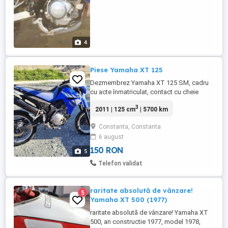
4
Piese Yamaha XT 125
Dezmembrez Yamaha XT 125 SM, cadru
cu acte înmatriculat, contact cu cheie
originală, jante supermoto cu anvelope în
3
2011 | 125 cm
| 5700 km
stare foarte bună, furcă fără scurgeri ,
basculă, amortizor, bord, instalație
Constanta, Constanta
electrică completă, carenaj original în
6 august
stare bună, carburator, evacuare
completă, motor original Yamaha cu ...
150 RON
5
Telefon validat
raritate absolută de vânzare!
5
Yamaha XT 500 (1977)
raritate absolută de vânzare! Yamaha XT
500, an constructie 1977, model 1978,