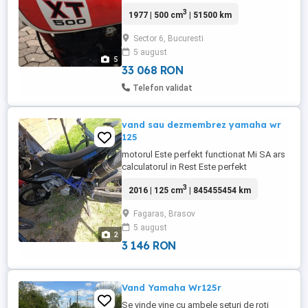
prima inmatriculare 1978 (Germania);
3
1977 | 500 cm
| 51500 km
Importat privat din Bavaria în 2022; acte
auto romanesti; ITP până în martie 2028;
Sector 6, Bucuresti
motorul a fost schimbat de la un
5 august
proprietar anterior (înscris în acte!);
5
convertit la sistem ...
33 068 RON
Telefon validat
vand sau dezmembrez yamaha wr
125
motorul Este perfekt functionat Mi SA ars
calculatorul in Rest Este perfekt
3
2016 | 125 cm
| 845455454 km
Fagaras, Brasov
5 august
2
3 146 RON
Vand Yamaha Wr125r
Se vinde vine cu ambele seturi de roți