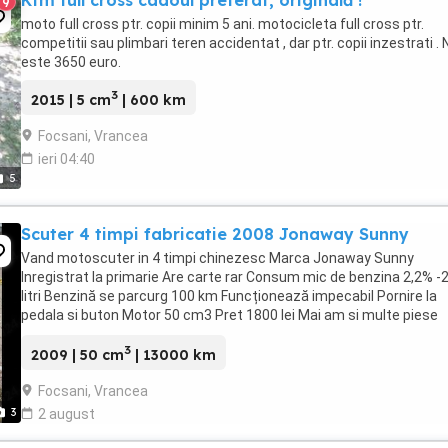
Ktm full cross cadoul preferat, originală !
9
moto full cross ptr. copii minim 5 ani. motocicleta full cross ptr.
competitii sau plimbari teren accidentat , dar ptr. copii inzestrati .
este 3650 euro.
3
2015 | 5 cm
| 600 km
Focsani, Vrancea
ieri 04:40
5
Scuter 4 timpi fabricatie 2008 Jonaway Sunny
Vand motoscuter in 4 timpi chinezesc Marca Jonaway Sunny
Inregistrat la primarie Are carte rar Consum mic de benzina 2,2% -2
litri Benzină se parcurg 100 km Funcționează impecabil Pornire la
pedala si buton Motor 50 cm3 Pret 1800 lei Mai am si multe piese
Motor rezerva ,etc Detalii la telefon
3
2009 | 50 cm
| 13000 km
Focsani, Vrancea
3
2 august