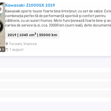
Kawasaki Z1000SX 2019
Kawasaki sports tourer foarte bine întreținut, cu set de valize. Est
combinația perfectă de performanță sportivă și confort pentru
călătorie, cu un sunet frumos. Moto funcționează foarte bine și ar
cartea de service la zi, cca. 33000 km (sunt reali), detin document
de provenienta, Dotari: sistem ...
3
2019 | 1043 cm
| 33000 km
Focsani, Vrancea
5
1 august