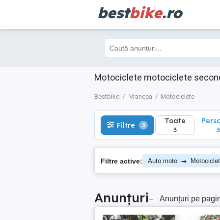
best
bike
.ro
Toate
Perso
Filtre
3
3
3
Motociclete motociclete secon
Bestbike
Vrancea
Motociclete
Toate
Pers
Filtre
3
3
3
→
Filtre active:
Auto moto
Motocicle
Anunțuri
–
Anunțuri pe pagi