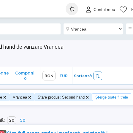
ane
Companii
RON
EUR
Sortează
Contul meu
0
d hand de vanzare Vrancea
oane
Companii
RON
EUR
Sortează
0
te
Vrancea
Stare produs: Second hand
Șterge toate filtrele
nă:
20
50