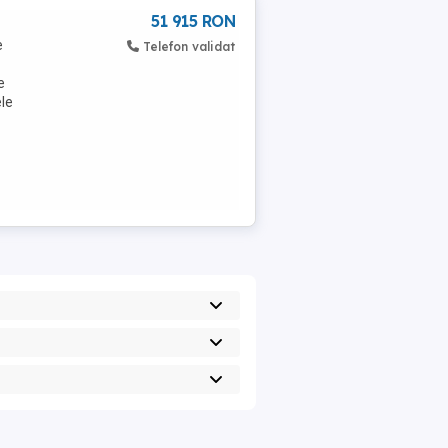
51 915 RON
e
Telefon validat
e
ele