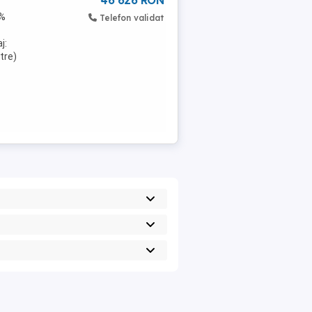
46 626 RON
0%
Telefon validat
j:
ltre)