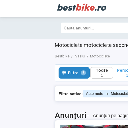
best
bike
.ro
Toate
Perso
Filtre
3
1
1
Motociclete motociclete second
Bestbike
Vaslui
Motociclete
Toate
Pers
Filtre
3
1
1
→
Filtre active:
Auto moto
Motocicle
Anunțuri
–
Anunțuri pe pagi