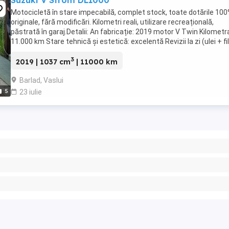
Suzuki V Strom DL1000
Motocicletă în stare impecabilă, complet stock, toate dotările 10
originale, fără modificări. Kilometri reali, utilizare recreațională,
păstrată în garaj.Detalii: An fabricație: 2019 motor V Twin Kilometra
11.000 km Stare tehnică și estetică: excelentă Revizii la zi (ulei + fi
Fără accidente ...
3
2019 | 1037 cm
| 11000 km
Barlad, Vaslui
5
23 iulie