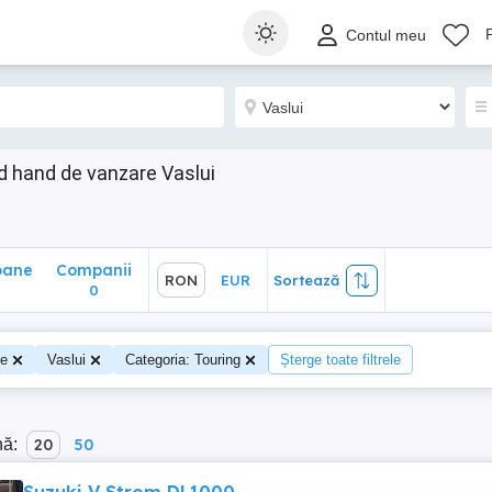
ane
Companii
RON
EUR
Sortează
Contul meu
0
 hand de vanzare Vaslui
oane
Companii
RON
EUR
Sortează
0
te
Vaslui
Categoria: Touring
Șterge toate filtrele
nă:
20
50