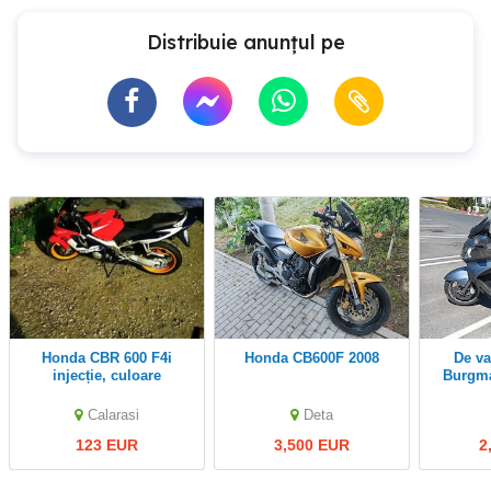
Distribuie anunțul pe
Honda CBR 600 F4i
Honda CB600F 2008
De vanzare Suzuki
injecție, culoare
Burgma
deosebita,originala stare
excelentă!
Calarasi
Deta
123 EUR
3,500 EUR
2