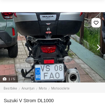
1
/ 5
Bestbike
Anunțuri
Moto
Motociclete
Suzuki V Strom DL1000