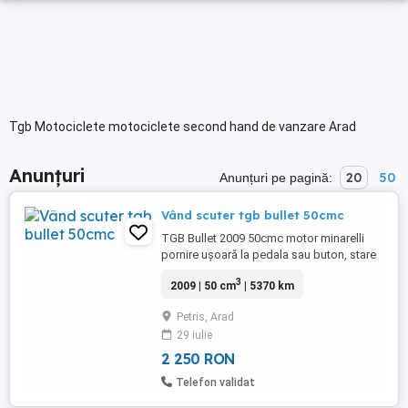
Tgb Motociclete motociclete second hand de vanzare Arad
Anunțuri
20
50
Anunțuri pe pagină:
Vând scuter tgb bullet 50cmc
TGB Bullet 2009 50cmc motor minarelli
pornire ușoară la pedala sau buton, stare
tehnica 8 din 10, aspect 9 din 10 cu catrte
3
2009 | 50 cm
| 5370 km
și talon pentru înmatriculare ' Austria. Totul
funcțional, limitat din fabricație la 45 km
Petris, Arad
ora Acumulator nou
29 iulie
2 250 RON
Telefon validat