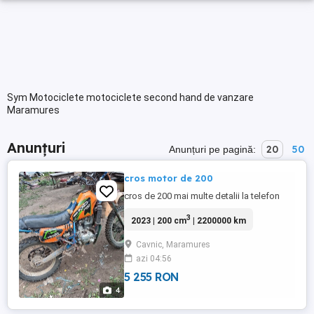
Sym Motociclete motociclete second hand de vanzare
Maramures
Anunțuri
20
50
Anunțuri pe pagină:
cros motor de 200
cros de 200 mai multe detalii la telefon
3
2023 | 200 cm
| 2200000 km
Cavnic, Maramures
azi 04:56
5 255 RON
4