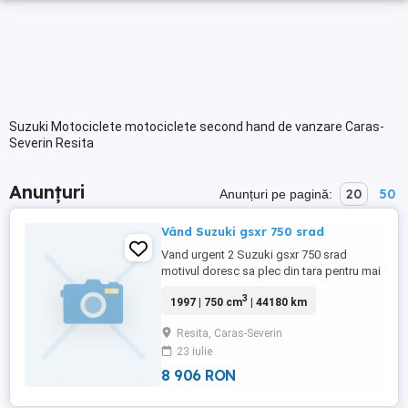
Suzuki Motociclete motociclete second hand de vanzare Caras-
Severin Resita
Anunțuri
20
50
Anunțuri pe pagină:
Vând Suzuki gsxr 750 srad
Vand urgent 2 Suzuki gsxr 750 srad
motivul doresc sa plec din tara pentru mai
detalii contactați mă preț 1700 euro unul e
3
1997 | 750 cm
| 44180 km
perfecta stare și unul ptr piese cea una
este funcțională nu necesita investiții
Resita, Caras-Severin
cauciucuri noi uzate doar sezonul asta
23 iulie
când și când uulei schimbat distribuție
noua nu necesita i ...
8 906 RON