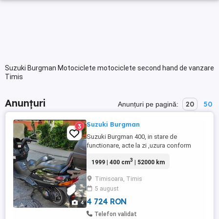
Suzuki Burgman Motociclete motociclete second hand de vanzare
Timis
Anunțuri
20
50
Anunțuri pe pagină:
Suzuki Burgman
3
Suzuki Burgman 400, in stare de
functionare, acte la zi ,uzura conform
varstei, consumabile schimbate la inceput
3
1999 | 400 cm
| 52000 km
de sezon.
Timisoara, Timis
5 august
4 724 RON
4
Telefon validat