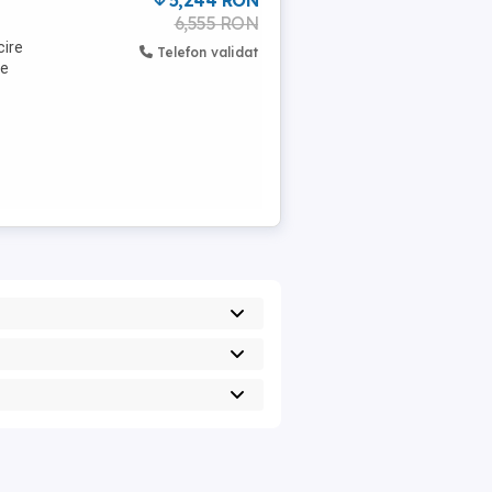
5,244 RON
6,555 RON
cire
Telefon validat
re