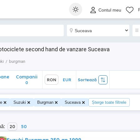
ane
Companii
RON
EUR
Sortează
Contul meu
0
tociclete second hand de vanzare Suceava
ki
burgman
oane
Companii
RON
EUR
Sortează
0
te
Suzuki
Burgman
Suceava
Șterge toate filtrele
nă:
20
50