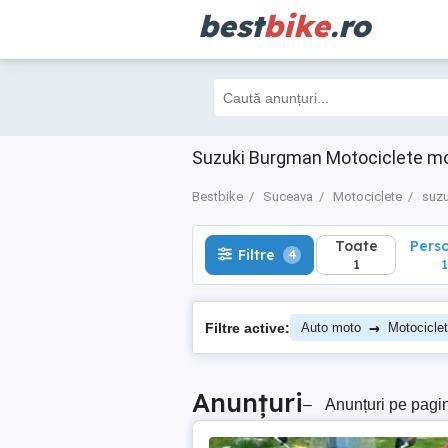
best
bike
.ro
Toate
Perso
Filtre
4
1
1
Suzuki Burgman Motociclete mo
Bestbike
Suceava
Motociclete
suzu
Toate
Pers
Filtre
4
1
1
→
Filtre active:
Auto moto
Motocicle
Anunțuri
–
Anunțuri pe pagi