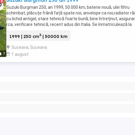
Suzuki Burgman 250 an 1999
8
Suzuki Burgman 250, an 1999, 50.000 km, baterie nouă, ulei filtru
schimbat, plăcuțe frână față spate noi, anvelope ca noi,radiator ră
cu lichid antigel, stare tehnică foarte bună, bine întreținut, asigura
rca, verificare tehnică, recent adus din Italia. Se înmatriculează la
cerere.
3
1999 | 250 cm
| 50000 km
Suceava, Suceava
7
1 august