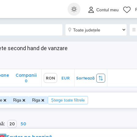
ane
Companii
RON
EUR
Sortează
Contul meu
0
ete second hand de vanzare
oane
Companii
RON
EUR
Sortează
0
te
Riga
Riga
Șterge toate filtrele
nă:
20
50