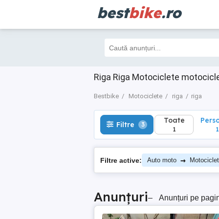
best
bike
.ro
Toate
Perso
Filtre
3
1
1
Riga Riga Motociclete motocicl
Bestbike
Motociclete
riga
riga
Toate
Pers
Filtre
3
1
1
→
Filtre active:
Auto moto
Motocicle
Anunțuri
–
Anunțuri pe pagi