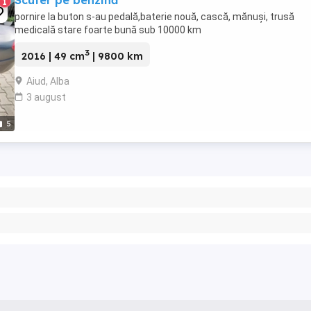
Scuter pe benzină
1
pornire la buton s-au pedală,baterie nouă, cască, mănuși, trusă
medicală stare foarte bună sub 10000 km
3
2016 | 49 cm
| 9800 km
Aiud, Alba
3 august
5