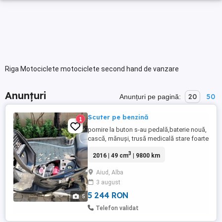
Riga Motociclete motociclete second hand de vanzare
Anunțuri
20
50
Anunțuri pe pagină:
Scuter pe benzină
1
pornire la buton s-au pedală,baterie nouă,
cască, mănuși, trusă medicală stare foarte
bună sub 10000 km
3
2016 | 49 cm
| 9800 km
Aiud, Alba
3 august
5 244 RON
5
Telefon validat