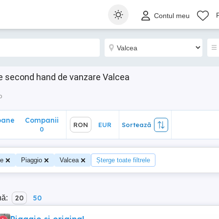
ane
Companii
RON
EUR
Sortează
Contul meu
0
te second hand de vanzare Valcea
o
oane
Companii
RON
EUR
Sortează
0
te
Piaggio
Valcea
Șterge toate filtrele
nă:
20
50