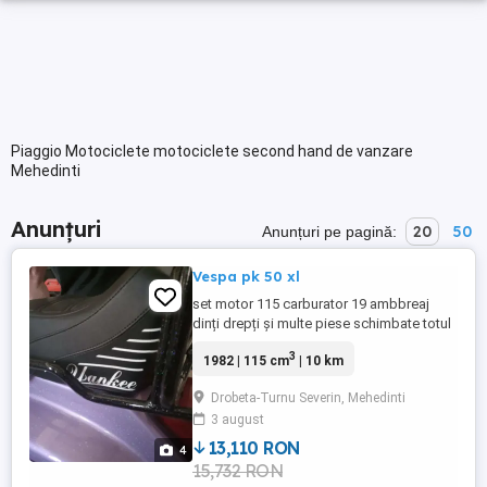
Piaggio Motociclete motociclete second hand de vanzare
Mehedinti
Anunțuri
20
50
Anunțuri pe pagină:
Vespa pk 50 xl
set motor 115 carburator 19 ambbreaj
dinți drepți și multe piese schimbate totul
original mai multe detalii la telefon
3
1982 | 115 cm
| 10 km
Drobeta-Turnu Severin, Mehedinti
3 august
13,110 RON
4
15,732 RON