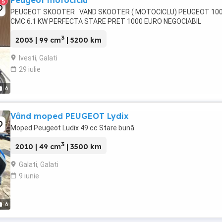
Peugeot motociclu
5
PEUGEOT SKOOTER . VAND SKOOTER ( MOTOCICLU) PEUGEOT 10
CMC 6.1 KW PERFECTA STARE PRET 1000 EURO NEGOCIABIL
3
2003 | 99 cm
| 5200 km
Ivesti, Galati
29 iulie
6
Vând moped PEUGEOT Lydix
Moped Peugeot Ludix 49 cc Stare bună
3
2010 | 49 cm
| 3500 km
Galati, Galati
9 iunie
6