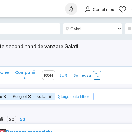
ane
Companii
RON
EUR
Sortează
Contul meu
0
te second hand de vanzare Galati
t
oane
Companii
RON
EUR
Sortează
0
te
Peugeot
Galati
Șterge toate filtrele
nă:
20
50