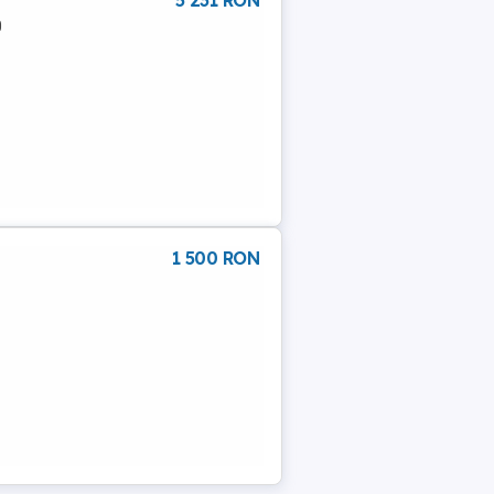
5 231 RON
0
1 500 RON