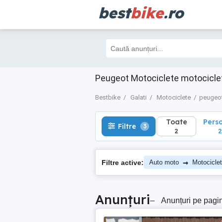
best
bike
.ro
Toate
Perso
Filtre
3
2
2
Peugeot Motociclete motocicle
Bestbike
Galati
Motociclete
peugeo
Toate
Pers
Filtre
3
2
2
→
Filtre active:
Auto moto
Motocicle
Anunțuri
–
Anunțuri pe pagi