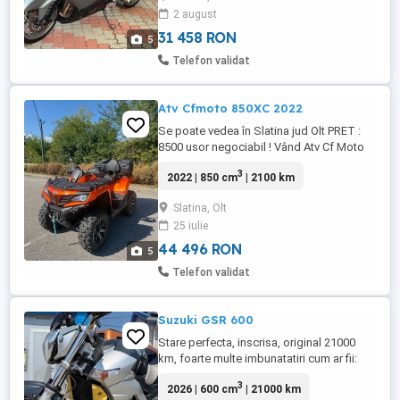
2 august
-tara de proveniență Franța -Motocicleta
se vinde înmatriculată ...
31 458 RON
5
Telefon validat
Atv Cfmoto 850XC 2022
Se poate vedea în Slatina jud Olt PRET :
8500 usor negociabil ! Vând Atv Cf Moto
850XC intr o stare impecabila ( ca nou )
3
2022 | 850 cm
| 2100 km
atat estetic cat si tehnic. Este recent adus
din Germania 2100 km 75 ore an 2022
Slatina, Olt
servodirectie 4x4 lada spate overfendere
25 iulie
handguarduri diferential blocabil ...
44 496 RON
5
Telefon validat
Suzuki GSR 600
Stare perfecta, inscrisa, original 21000
km, foarte multe imbunatatiri cum ar fii:
evacuare Arrow, discuri frana, frane
3
2026 | 600 cm
| 21000 km
Tokico, manete- suruburi - paduri de