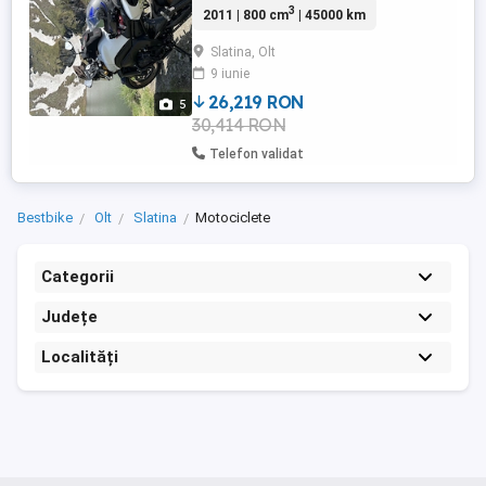
3
2011 | 800 cm
| 45000 km
lei Protecție carbon radiator 400 lei Parbriz
600 lei Crash pad 300 lei Scărițe 3000 lei
Slatina, Olt
Protecții motor 300 lei Total 6700 lei Gume
9 iunie
noi puse anul ăsta Michelin road ...
26,219 RON
5
30,414 RON
Telefon validat
Bestbike
Olt
Slatina
Motociclete
Categorii
Județe
Localități