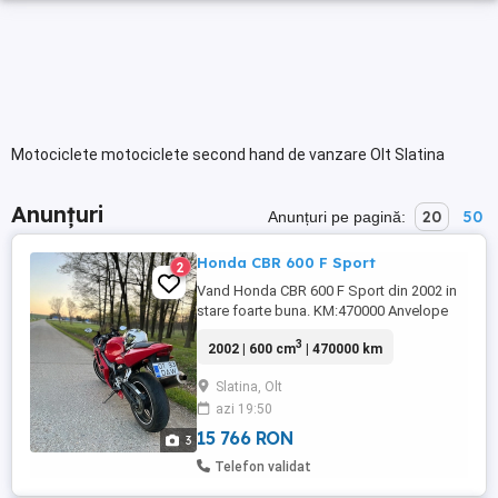
Motociclete motociclete second hand de vanzare Olt Slatina
Anunțuri
20
50
Anunțuri pe pagină:
Honda CBR 600 F Sport
2
Vand Honda CBR 600 F Sport din 2002 in
stare foarte buna. KM:470000 Anvelope
Pirelli diablo rosso
3
2002 | 600 cm
| 470000 km
Slatina, Olt
azi 19:50
15 766 RON
3
Telefon validat