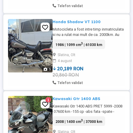
Telefon validat
Honda Shadow VT 1100
Motocicleta a fost intre timp inmatriculata
si nu a rulat mai mult de ca. 2000km. Au
fost recent schimbate: Filtrele (ulei aer) si
3
1986 | 1099 cm
| 61030 km
uleiul. Anvelopele fata spate. Uleiul de
cardan. Furca fata servisata integral.
Slatina, Olt
Lichid frana + placute frana fata + saboti
4 august
frana spate. Carburatoare curatate si
sincronizate. Rezervor ...
20,189 RON
5
20,860 RON
Telefon validat
Kawasaki Gtr 1400 ABS
1
Kawasaki Gtr 1400 ABS PRET 5999 -2008
-37600 km -155 cp -abs fata -spate -
keyless go (2 telecomenzi) -parbriz
3
2008 | 1400 cm
| 37000 km
electric -top case Givi v47 Monokey -side
case Givi din material textil -ulei motor și
Slatina, Olt
ulei grup schimbat in luna aprilie 37540 km