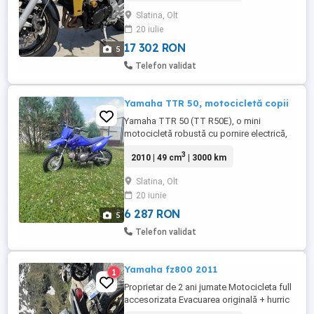
cadere - ghidon - schimbate in auriu,
Slatina, Olt
modul tuning RAPID RAID BIKE, Becuri LED,
20 iulie
ITP 2027. Motocicleta optic si tehnic
excelent, are un sound grozav. ...
17 302 RON
5
Telefon validat
Yamaha TTR 50, motocicletă copii
Yamaha TTR 50 (TT R50E), o mini
motocicletă robustă cu pornire electrică,
ideală pentru începători. Motor
3
2010 | 49 cm
| 3000 km
monocilindric de 49 cm , răcit cu aer,
transmisie semiautomată cu 3 trepte fără
Slatina, Olt
ambreiaj, putere modestă, dar suficientă
20 iunie
pentru distracție controlată. Putere 2,5 CP,
cuplu 3 Nm la 5500 rpm Viteză ...
6 287 RON
5
Telefon validat
Yamaha fz800 2011
1
Proprietar de 2 ani jumate Motocicleta full
accesorizata Evacuarea originală + hurric
Evacuarea 1800 lei Protecția Radiator 300