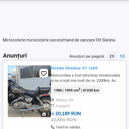
Motociclete motociclete second hand de vanzare Olt Slatina
Anunțuri
20
50
Anunțuri pe pagină:
Honda Shadow VT 1100
Motocicleta a fost intre timp inmatriculata
si nu a rulat mai mult de ca. 2000km. Au
fost recent schimbate: Filtrele (ulei aer) si
3
1986 | 1099 cm
| 61030 km
uleiul. Anvelopele fata spate. Uleiul de
cardan. Furca fata servisata integral.
Slatina, Olt
Lichid frana + placute frana fata + saboti
4 august
frana spate. Carburatoare curatate si
sincronizate. Rezervor ...
20,189 RON
5
20,860 RON
Telefon validat