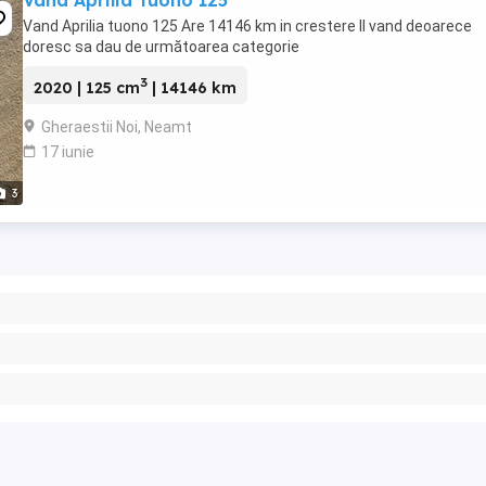
Vand Aprilia Tuono 125
Vand Aprilia tuono 125 Are 14146 km in crestere Il vand deoarece
doresc sa dau de următoarea categorie
3
2020 | 125 cm
| 14146 km
Gheraestii Noi, Neamt
17 iunie
3