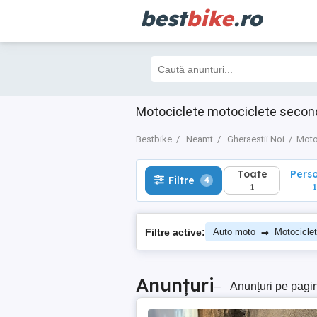
best
bike
.ro
Toate
Perso
Filtre
4
1
1
Motociclete motociclete secon
Bestbike
Neamt
Gheraestii Noi
Moto
Toate
Pers
Filtre
4
1
1
→
Filtre active:
Auto moto
Motocicle
Anunțuri
–
Anunțuri pe pagi