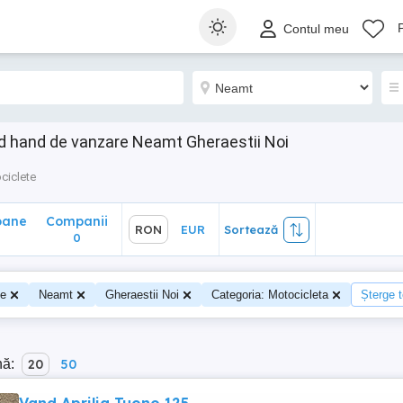
ane
Companii
RON
EUR
Sortează
Contul meu
0
d hand de vanzare Neamt Gheraestii Noi
ciclete
oane
Companii
RON
EUR
Sortează
0
te
Neamt
Gheraestii Noi
Categoria: Motocicleta
Șterge t
nă:
20
50