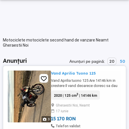
Motociclete motociclete second hand de vanzare Neamt
Gheraestii Noi
Anunțuri
20
50
Anunțuri pe pagină:
Vand Aprilia Tuono 125
Vand Aprilia tuono 125 Are 14146 km in
crestere Il vand deoarece doresc sa dau
de următoarea categorie
3
2020 | 125 cm
| 14146 km
Gheraestii Noi, Neamt
17 iunie
15 170 RON
3
Telefon validat