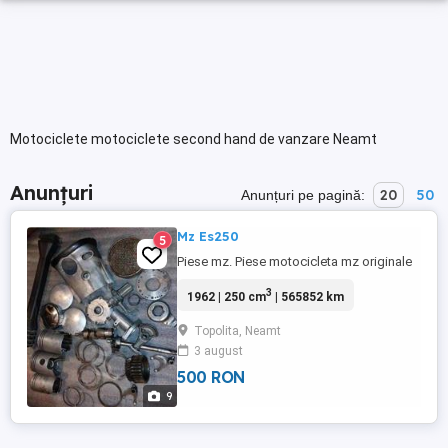
Motociclete motociclete second hand de vanzare Neamt
Anunțuri
20
50
Anunțuri pe pagină:
Mz Es250
5
Piese mz. Piese motocicleta mz originale
3
1962 | 250 cm
| 565852 km
Topolita, Neamt
3 august
500 RON
9