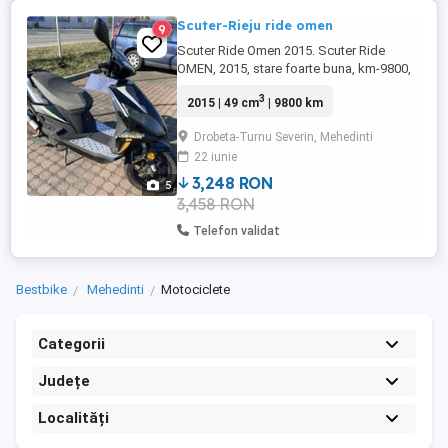
Scuter-Rieju ride omen
9
Scuter Ride Omen 2015. Scuter Ride
OMEN, 2015, stare foarte buna, km-9800,
KW-2,5,BENZINA Nu are contact.
3
2015 | 49 cm
| 9800 km
Drobeta-Turnu Severin, Mehedinti
22 iunie
3,248 RON
5
3,458 RON
Telefon validat
Bestbike
Mehedinti
Motociclete
Categorii
Județe
Localități