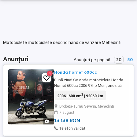
Motociclete motociclete second hand de vanzare Mehedinti
Anunțuri
20
50
Anunțuri pe pagină:
Honda hornet 600cc
4
Bună ziua! Se vinde motocicleta Honda
Hornet 600cc 2006 97hp Menționez că
motocicleta nu a mai folosit folosită de un
3
2006 | 600 cm
| 92060 km
an și jumătate deoarece am fost plecat
din țară. Motivul pentru care se vinde este,
Drobeta-Turnu Severin, Mehedinti
am copil mic și timpul nu îmi mai permite
7 august
să o folosesc. Decât să stea în garaj
degeaba mai bine ...
13 138 RON
5
Telefon validat