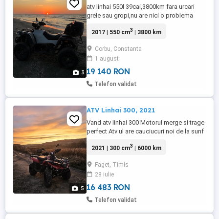
atv linhai 550l 39cai,3800km fara urcari
grele sau gropi,nu are nici o problema
,cauciucuri fata 70%,spate 90%,baterie
3
2017 | 550 cm
| 3800 km
noua,atv-ul are 2 locuri si vine cu o cutie
pe spate ,are 2x4 4x4, diferential fata si
Corbu, Constanta
spate,prinde 85km h in H si 50 in L,accept
1 august
orice test,nu ofer livrare si fac schimb
doar cu surron ...
19 140 RON
3
Telefon validat
ATV Linhai 300, 2021
Vand atv linhai 300 Motorul merge si trage
perfect Atv ul are cauciucuri noi de la sunf
Se poate inmatricula atat la primarie cat si
3
2021 | 300 cm
| 6000 km
cu numere negre Toate chimburile facute
la timp Pretul este usor negociabil Itp
Faget, Timis
valabil, asigurare valabila
28 iulie
16 483 RON
5
Telefon validat