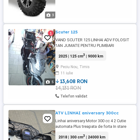
3
Scuter 125
1
VAND SCUTER 125 LINHAI ADV FOLOSIT
1AN JUMATE PENTRU PLIMBARI
SCUTERUL ARE 9000KM SERVICE DOAR
3
2025 | 125 cm
| 9000 km
LA REPREZENTANTA CU CARTE DE
SERVICE FACUT RECENT SERVICE INCA IN
Peciu Nou, Timis
GARANTIE PANA ANU CARE VINE IN
11 iulie
MARTIE PRET 2700E NEGOCIABIL
13,608 RON
5
14,131 RON
Telefon validat
ATV LINHAI aniversary 300cc
Linhai aniversary Motor 300 cc 4 2 Cutie
automata Plus treapata de forta In stare
bună Merge bine mai multe detalii la
3
2018 | 300 cm
| 24000 km
telefon.