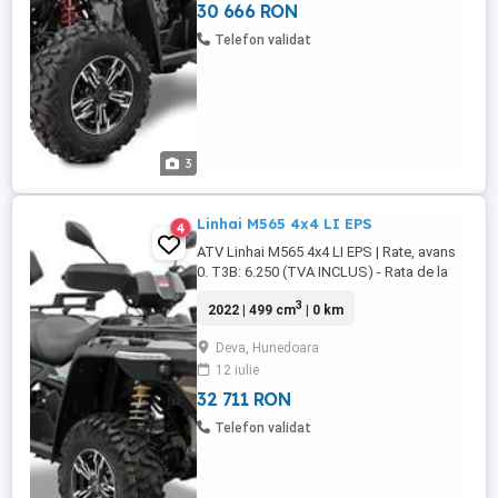
troliu electric - ...
30 666 RON
Telefon validat
3
Linhai M565 4x4 LI EPS
4
ATV Linhai M565 4x4 LI EPS | Rate, avans
0. T3B: 6.250 (TVA INCLUS) - Rata de la
150 euro pe luna, avans 0. CUMPĂRĂ
3
2022 | 499 cm
| 0 km
ACUM ÎN RATE CU AVANS 0 - Rate 100 %
ONLINE (fara drumuri la banca) prin TBI
Deva, Hunedoara
CREDIT, pana la 60 luni, avans 0. -
12 iulie
Aprobare rapidă doar cu BULETINUL (1-2
ore) CADOU : - troliu electric - ...
32 711 RON
Telefon validat