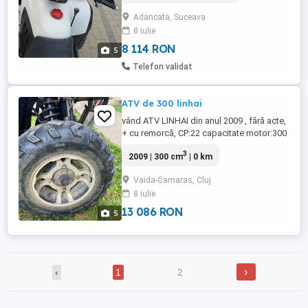
Adancata, Suceava
8 iulie
8 114 RON
5
Telefon validat
ATV de 300 linhai
vând ATV LINHAI din anul 2009 , fără acte,
+ cu remorcă, CP:22 capacitate motor:300
2500 negociabil pentru mai multe detalii
3
2009 | 300 cm
| 0 km
apelați la numărul de telefon de mai jos
Vaida-Camaras, Cluj
8 iulie
13 086 RON
5
›
‹
1
2