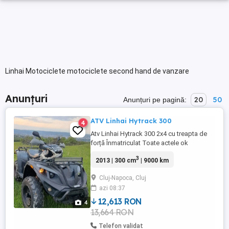
Linhai Motociclete motociclete second hand de vanzare
Anunțuri
20
50
Anunțuri pe pagină:
ATV Linhai Hytrack 300
4
Atv Linhai Hytrack 300 2x4 cu treapta de
forță Înmatriculat Toate actele ok
Asigurare ITP Fiscal Stare buna
3
2013 | 300 cm
| 9000 km
Cluj-Napoca, Cluj
azi 08:37
12,613 RON
4
13,664 RON
Telefon validat