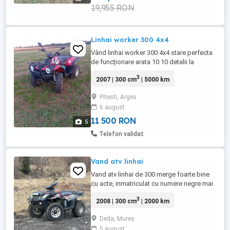
19,955 RON
Linhai worker 300 4x4
Vând linhai worker 300 4x4 stare perfecta
de funcționare arata 10 10 detalii la
telefon...
3
2007 | 300 cm
| 5000 km
Pitesti, Arges
6 august
11 500 RON
5
Telefon validat
Vand atv linhai
Vand atv linhai de 300 merge foarte bine
cu acte, inmatriculat cu numere negre mai
multe detalii la telefon
3
2008 | 300 cm
| 2000 km
Deda, Mures
5 august