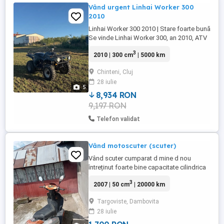
Vând urgent Linhai Worker 300
2010
Linhai Worker 300 2010 | Stare foarte bună
Se vinde Linhai Worker 300, an 2010, ATV
întreținut și pregătit de orice probă.
3
2010 | 300 cm
| 5000 km
Motorul de 300 cm merge impecabil,
pornește la sfert și trage foarte bine. Nu
Chinteni, Cluj
scoate fum, nu bate și nu prezintă
28 iulie
probleme. Schimburile făcute la timp.
5
Tracțiune 2x4. Motor în ...
8,934 RON
9,197 RON
Telefon validat
Vând motoscuter (scuter)
Vând scuter cumparat d mine d nou
întreținut foarte bine capacitate cilindrica
50 mai multe detalii la telefon
3
2007 | 50 cm
| 20000 km
Targoviste, Dambovita
28 iulie