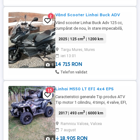
Vând Scooter Linhai Buck ADV
2
Vând scooter Linhai Buck Adv 125 cc,
cumpărat de nou, în stare impecabilă,
1200 km parcurși, motor licență HONDA,
3
2025 | 125 cm
| 1200 km
full Led lumini, stopuri,ABS + TCS
,consum mic cca 2,1-2,8% foarte comod
Targu Mures, Mures
și practic pentru oraș, extraurban,
ieri 13:01
anvelope mixte CSL culoare neagră fără
nici un fel de zgârieturi sau defecte ...
14 715 RON
5
Telefon validat
Linhai M550 LT EFI 4x4 EPS
15
Caracteristici generale Tip produs ATV
Tip motor 1 cilindru, 4 timpi, 4 valve, EFI,
Euro4 Capacitate cilindrica 493 cm Putere
3
2017 | 493 cm
| 6000 km
maxima 32 cp Capacitate rezervor 14.5 l
Demaror Electric Tip transmisie automata
Ramnicu Valcea, Valcea
Transmisie finala Pe Cardan Dimensiuni
7 august
2283 x 1150 x 1293 mm Garda la sol (mm)
253 Masa proprie 364 ...
18,905 RON
4