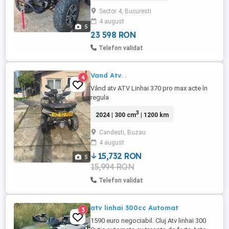
in primii 200 km. Prima revizie efectuata in
Sector 4, Bucuresti
reprezentanta la 200 km (detin factura).
4 august
Ulei motor, grupuri + gresare articulatie. A
5
fost ...
23 598 RON
Telefon validat
Vand Atv. .
4
Vând atv ATV Linhai 370 pro max acte în
regula
3
2024 | 300 cm
| 1200 km
Candesti, Buzau
4 august
15,732 RON
5
15,994 RON
Telefon validat
atv linhai 300cc Automat
3
1590 euro negociabil. Cluj Atv linhai 300