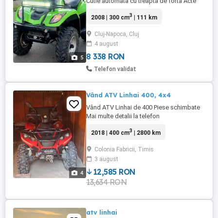
Cutie automata cu treapta de forta Acte
Stare buna. Transport in zona clujului Nu
3
2008 | 300 cm
| 111 km
deranjati inutil
Cluj-Napoca, Cluj
4 august
8 338 RON
5
Telefon validat
Vând ATV Linhai 400, 4x4
Vând ATV Linhai de 400 Piese schimbate
Mai multe detalii la telefon
3
2018 | 400 cm
| 2800 km
Colonia Fabricii, Timis
3 august
12,585 RON
4
13,634 RON
atv linhai