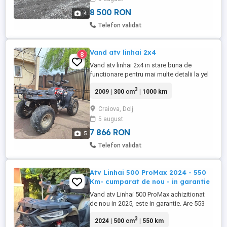
8 500 RON
4
Telefon validat
Vand atv linhai 2x4
8
Vand atv linhai 2x4 in stare buna de
functionare pentru mai multe detalii la yel
3
2009 | 300 cm
| 1000 km
Craiova, Dolj
5 august
7 866 RON
5
Telefon validat
Atv Linhai 500 ProMax 2024 - 550
Km- cumparat de nou - in garantie
Vand atv Linhai 500 ProMax achizitionat
de nou in 2025, este in garantie. Are 553
km si 39 ore de functionare. Rodajul a fost
3
2024 | 500 cm
| 550 km
facut exact cum recomanda producatorul