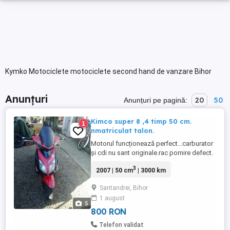
Kymko Motociclete motociclete second hand de vanzare Bihor
Anunțuri
20
50
Anunțuri pe pagină:
Kimco super 8 ,4 timp 50 cm.
1
nmatriculat talon.
Motorul funcționează perfect...carburator
și cdi nu sant originale.rac pornire defect.
3
2007 | 50 cm
| 3000 km
Santandrei, Bihor
1 august
5
800 RON
Telefon validat