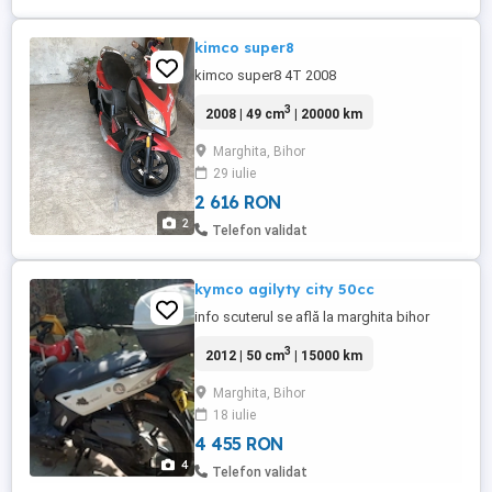
kimco super8
kimco super8 4T 2008
3
2008 | 49 cm
| 20000 km
Marghita, Bihor
29 iulie
2 616 RON
2
Telefon validat
kymco agilyty city 50cc
info scuterul se află la marghita bihor
3
2012 | 50 cm
| 15000 km
Marghita, Bihor
18 iulie
4 455 RON
4
Telefon validat