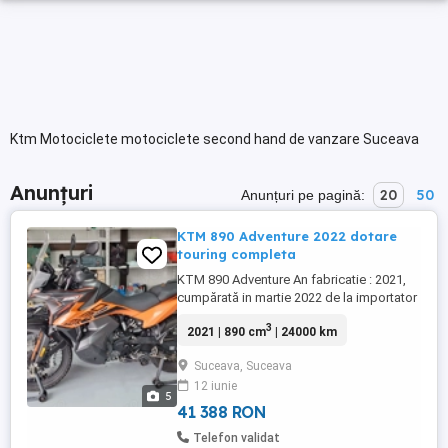
Ktm Motociclete motociclete second hand de vanzare Suceava
Anunțuri
20
50
Anunțuri pe pagină:
KTM 890 Adventure 2022 dotare
touring completa
KTM 890 Adventure An fabricatie : 2021,
cumpărată in martie 2022 de la importator
ATVROM Cluj-Napoca; înmatriculată
3
2021 | 890 cm
| 24000 km
persoana fizica, toate actele la zi, fiscal
disponibil la vânzare, itp 08.2026, rca
Suceava, Suceava
04.2027 Nr. km actuali: 24000 km
12 iunie
Motocicleta polivalenta, foarte puternică,
5
foarte rapidă și manevrabila ...
41 388 RON
Telefon validat