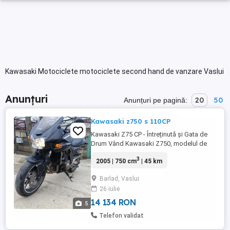
Kawasaki Motociclete motociclete second hand de vanzare Vaslui
Anunțuri
20
50
Anunțuri pe pagină:
Kawasaki z750 s 110CP
Kawasaki Z75 CP - Întreținută și Gata de
Drum Vând Kawasaki Z750, modelul de
110 CP, un naked legendar pentru
3
2005 | 750 cm
| 45 km
fiabilitate și manevrabilitate. Motocicleta a
fost întreținută cu simț de răspundere,
Barlad, Vaslui
punând accent pe partea mecanică.
26 iulie
Mentenanță recentă (Investiții făcute): Kit
Lanț: Schimbat recent ...
14 134 RON
5
Telefon validat