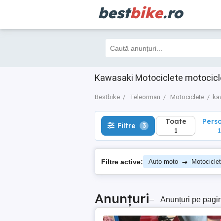
best
bike
.ro
Toate
Perso
Filtre
3
1
1
Kawasaki Motociclete motocicl
Bestbike
Teleorman
Motociclete
ka
Toate
Pers
Filtre
3
1
1
→
Filtre active:
Auto moto
Motocicle
Anunțuri
–
Anunțuri pe pagi