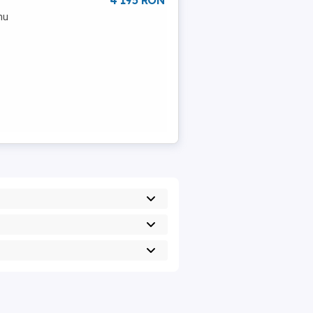
4 195 RON
nu