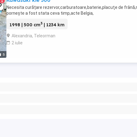
Kawasaki kle 500
1
Necesita curățare rezervor,carburatoare,baterie,placuţe de frână,
pornește a fost stata ceva timp,acte Belgia,
3
1998 | 500 cm
| 1234 km
Alexandria, Teleorman
2 iulie
5