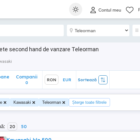
ane
Companii
RON
EUR
Sortează
Contul meu
0
ete second hand de vanzare Teleorman
wasaki
oane
Companii
RON
EUR
Sortează
0
te
Kawasaki
Teleorman
Șterge toate filtrele
nă:
20
50