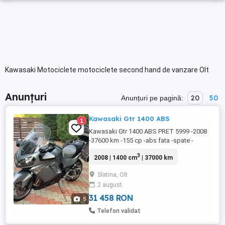
Kawasaki Motociclete motociclete second hand de vanzare Olt
Anunțuri
20
50
Anunțuri pe pagină:
Kawasaki Gtr 1400 ABS
1
Kawasaki Gtr 1400 ABS PRET 5999 -2008
-37600 km -155 cp -abs fata -spate -
keyless go (2 telecomenzi) -parbriz
3
2008 | 1400 cm
| 37000 km
electric -top case Givi v47 Monokey -side
case Givi din material textil -ulei motor și
Slatina, Olt
ulei grup schimbat in luna aprilie 37540 km
2 august
-tara de proveniență Franța -Motocicleta
se vinde înmatriculată ...
31 458 RON
5
Telefon validat