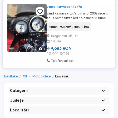
vand kawasaki zr7s
vand kawasaki zr7s din anul 2002 recent
adus semnalizari led noicaucicuri bune
baterie noua
3
2002 | 750 cm
| 38500 km
Draganesti-Olt, Olt
14 iulie
9,683 RON
5
10,991 RON
Telefon validat
Bestbike
Olt
Motociclete
kawasaki
Categorii
Județe
Localități