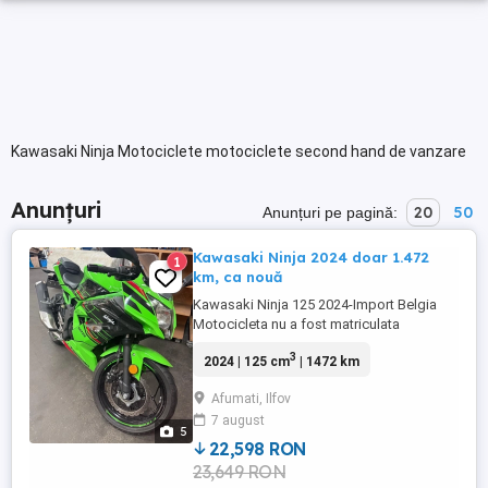
Kawasaki Ninja Motociclete motociclete second hand de vanzare
Anunțuri
20
50
Anunțuri pe pagină:
Kawasaki Ninja 2024 doar 1.472
1
km, ca nouă
Kawasaki Ninja 125 2024-Import Belgia
Motocicleta nu a fost matriculata
niciodata are 1.472 km si este în stare
3
2024 | 125 cm
| 1472 km
foarte bună, este ca nouă, funcționează
perfect, fără probleme tehnice sau
Afumati, Ilfov
defecte ascunse. A fost folosită foarte
7 august
puțin. Motorul este în Belgia și poate fi
5
adus în România fără nicio problemă. ...
22,598 RON
23,649 RON