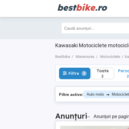
best
bike
.ro
Toate
Perso
Filtre
3
2
2
Kawasaki Motociclete motocic
Bestbike
Maramures
Motociclete
ka
Toate
Pers
Filtre
3
2
2
→
Filtre active:
Auto moto
Motocicle
Anunțuri
–
Anunțuri pe pagi