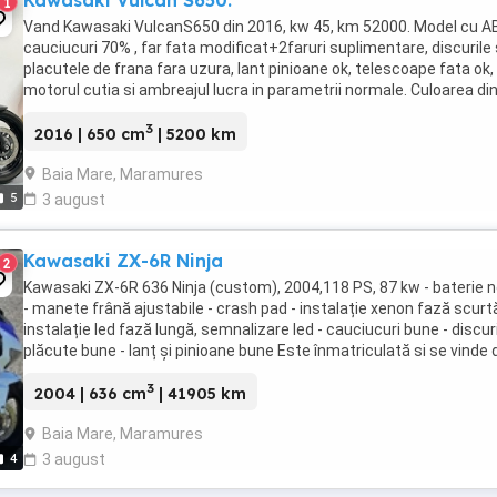
Kawasaki Vulcan S650.
1
Vand Kawasaki VulcanS650 din 2016, kw 45, km 52000. Model cu A
cauciucuri 70% , far fata modificat+2faruri suplimentare, discurile 
placutele de frana fara uzura, lant pinioane ok, telescoape fata ok,
motorul cutia si ambreajul lucra in parametrii normale. Culoarea di
fabrica .Pret 5100 negociabil ...
3
2016 | 650 cm
| 5200 km
Baia Mare, Maramures
5
3 august
Kawasaki ZX-6R Ninja
2
Kawasaki ZX-6R 636 Ninja (custom), 2004,118 PS, 87 kw - baterie 
- manete frână ajustabile - crash pad - instalație xenon fază scurt
instalație led fază lungă, semnalizare led - cauciucuri bune - discuri
plăcute bune - lanț și pinioane bune Este înmatriculată si se vinde 
cu perfectarea ...
3
2004 | 636 cm
| 41905 km
Baia Mare, Maramures
4
3 august