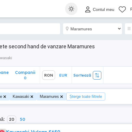
ane
Companii
RON
EUR
Sortează
Contul meu
0
lete second hand de vanzare Maramures
wasaki
oane
Companii
RON
EUR
Sortează
0
te
Kawasaki
Maramures
Șterge toate filtrele
nă:
20
50