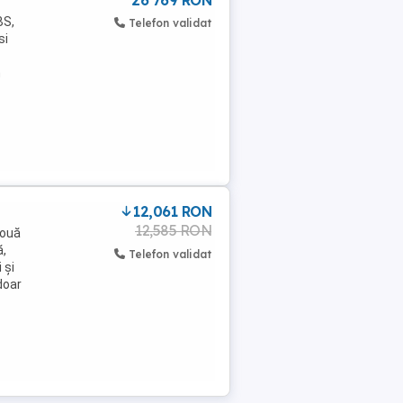
26 769 RON
BS,
Telefon validat
si
n
12,061 RON
12,585 RON
nouă
ă,
Telefon validat
 și
doar